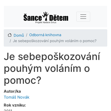
Přejít
Main navigation
k
hlavnímu
obsahu
Odborná knihovna
Domů
Je sebepoškozování pouhým voláním o pomoc?
Je sebepoškozování
pouhým voláním o
pomoc?
Autor/ka
Tomáš Novák
Rok vzniku:
2011