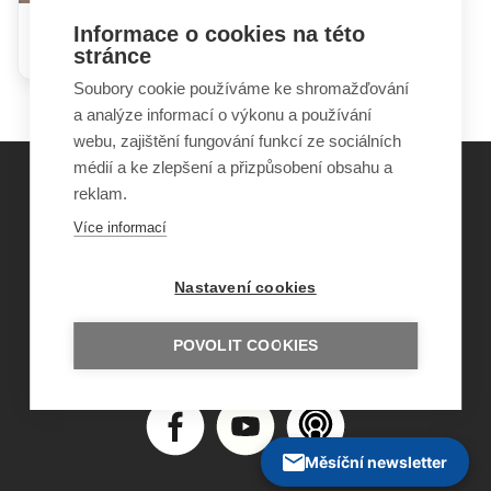
Informace o cookies na této
Úrazy u dětí a jejich prevence
stránce
Soubory cookie používáme ke shromažďování
a analýze informací o výkonu a používání
webu, zajištění fungování funkcí ze sociálních
médií a ke zlepšení a přizpůsobení obsahu a
reklam.
©
Obecně prospěšná společnost Sirius
, o.p.s.
Více informací
2011–2026
Šance Dětem
Nastavení cookies
ISSN 1805-8876
nazory@sancedetem.cz
Odběr novinek e-mailem
POVOLIT COOKIES
Informace o webu
Ochrana osobních údajů
Měsíční newsletter