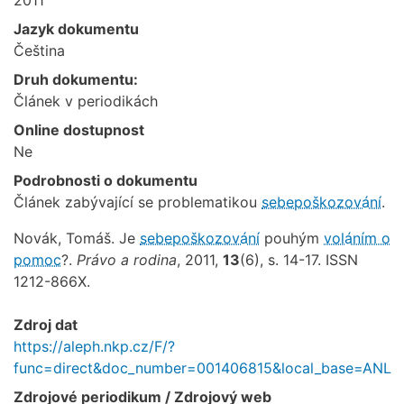
Jazyk dokumentu
Čeština
Druh dokumentu:
Článek v periodikách
Online dostupnost
Ne
Podrobnosti o dokumentu
Článek zabývající se problematikou
sebepoškozování
.
Novák, Tomáš. Je
sebepoškozování
pouhým
voláním o
pomoc
?.
Právo a rodina
, 2011,
13
(6), s. 14-17. ISSN
1212-866X.
Zdroj dat
https://aleph.nkp.cz/F/?
func=direct&doc_number=001406815&local_base=ANL
Zdrojové periodikum / Zdrojový web