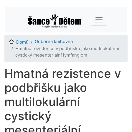
Přejít
Main navigation
k
hlavnímu
obsahu
Odborná knihovna
Domů
Hmatná rezistence v podbřišku jako multilokulární
cystický mesenteriální lymfangiom
Hmatná rezistence v
podbřišku jako
multilokulární
cystický
mesenteriální