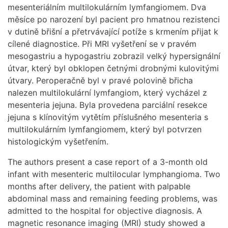
mesenteriálním multilokulárním lymfangiomem. Dva
měsíce po narození byl pacient pro hmatnou rezistenci
v dutině břišní a přetrvávající potíže s krmením přijat k
cílené diagnostice. Při MRI vyšetření se v pravém
mesogastriu a hypogastriu zobrazil velký hypersignální
útvar, který byl obklopen četnými drobnými kulovitými
útvary. Peroperačně byl v pravé polovině břicha
nalezen multilokulární lymfangiom, který vycházel z
mesenteria jejuna. Byla provedena parciální resekce
jejuna s klínovitým vytětím příslušného mesenteria s
multilokulárním lymfangiomem, který byl potvrzen
histologickým vyšetřením.
The authors present a case report of a 3-month old
infant with mesenteric multilocular lymphangioma. Two
months after delivery, the patient with palpable
abdominal mass and remaining feeding problems, was
admitted to the hospital for objective diagnosis. A
magnetic resonance imaging (MRI) study showed a