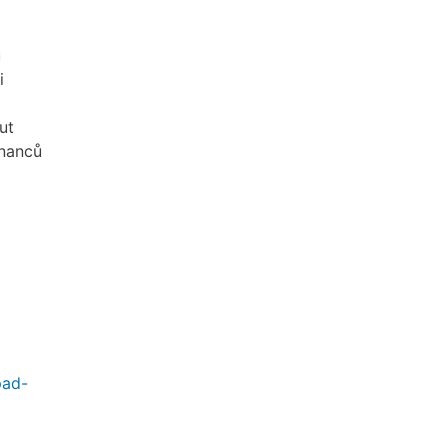
u
i
ut
tnanců
pad-