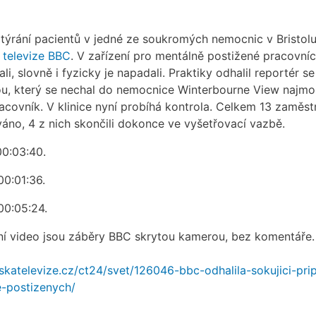
 týrání pacientů v jedné ze soukromých nemocnic v Bristol
á
televize BBC
. V zařízení pro mentálně postižené pracovníc
i, slovně i fyzicky je napadali. Praktiky odhalil reportér se
u, který se nechal do nemocnice Winterbourne View najmo
racovník. V klinice nyní probíhá kontrola. Celkem 13 zaměs
áno, 4 z nich skončili dokonce ve vyšetřovací vazbě.
00:03:40.
00:01:36.
00:05:24.
í video jsou záběry BBC skrytou kamerou, bez komentáře.
skatelevize.cz/ct24/svet/126046-bbc-odhalila-sokujici-pri
e-postizenych/