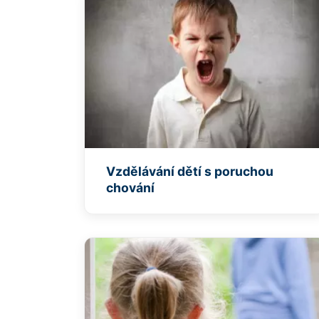
Vzdělávání dětí s poruchou
chování