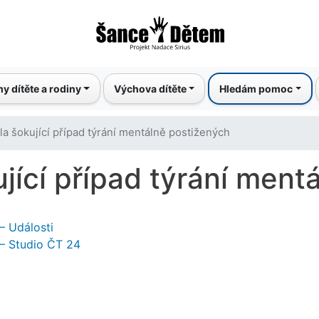
Přejít
k
hlavnímu
obsahu
y dítěte a rodiny
Výchova dítěte
Hledám pomoc
la šokující případ týrání mentálně postižených
jící případ týrání ment
– Události
 – Studio ČT 24