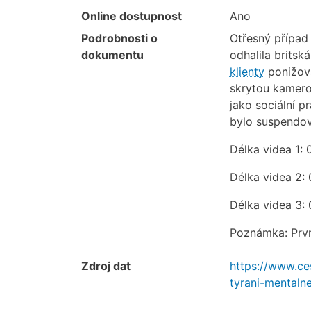
Online dostupnost
Ano
Podrobnosti o
Otřesný případ
dokumentu
odhalila britsk
klienty
ponižoval
skrytou kamero
jako sociální p
bylo suspendov
Délka videa 1: 
Délka videa 2: 
Délka videa 3: 
Poznámka: Prvn
Zdroj dat
https://www.ce
tyrani-mentaln