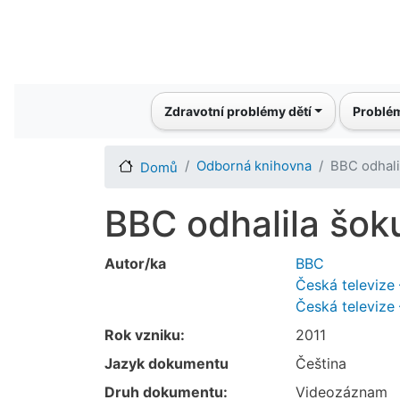
Main navigation
Zdravotní problémy dětí
Problém
Odborná knihovna
BBC odhali
Domů
BBC odhalila šoku
Autor/ka
BBC
Česká televize 
Česká televize
Rok vzniku:
2011
Jazyk dokumentu
Čeština
Druh dokumentu:
Videozáznam