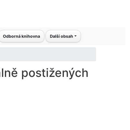
Odborná knihovna
Další obsah
álně postižených