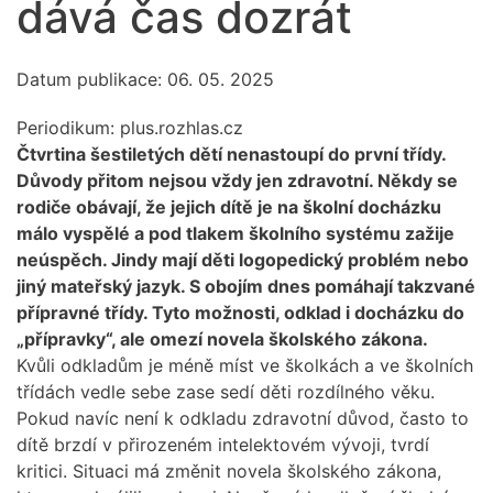
dává čas dozrát
Datum publikace: 06. 05. 2025
Periodikum:
plus.rozhlas.cz
Čtvrtina šestiletých dětí nenastoupí do první třídy.
Důvody přitom nejsou vždy jen zdravotní. Někdy se
rodiče obávají, že jejich dítě je na školní docházku
málo vyspělé a pod tlakem školního systému zažije
neúspěch. Jindy mají děti logopedický problém nebo
jiný mateřský jazyk. S obojím dnes pomáhají takzvané
přípravné třídy. Tyto možnosti, odklad i docházku do
„přípravky“, ale omezí novela školského zákona.
Kvůli odkladům je méně míst ve školkách a ve školních
třídách vedle sebe zase sedí děti rozdílného věku.
Pokud navíc není k odkladu zdravotní důvod, často to
dítě brzdí v přirozeném intelektovém vývoji, tvrdí
kritici. Situaci má změnit novela školského zákona,