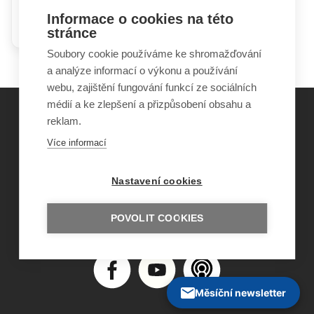
Informace o cookies na této
Batolecí období (věk 1–3 roky)
stránce
Soubory cookie používáme ke shromažďování
a analýze informací o výkonu a používání
webu, zajištění fungování funkcí ze sociálních
médií a ke zlepšení a přizpůsobení obsahu a
reklam.
©
Obecně prospěšná společnost Sirius
, o.p.s.
Více informací
2011–2026
Šance Dětem
Nastavení cookies
ISSN 1805-8876
nazory@sancedetem.cz
Odběr novinek e-mailem
POVOLIT COOKIES
Informace o webu
Ochrana osobních údajů
Měsíční newsletter