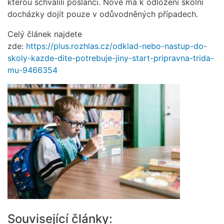
kterou schválili poslanci. Nově má k odložení školní
docházky dojít pouze v odůvodněných případech.
Celý článek najdete
zde:
https://plus.rozhlas.cz/odklad-nebo-nastup-do-
skoly-kazde-dite-potrebuje-jiny-start-pripravna-trida-
mu-9466354
Související články: