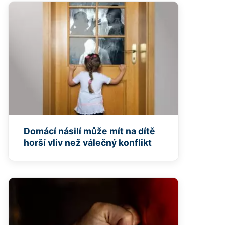
Domácí násilí může mít na dítě
horší vliv než válečný konflikt