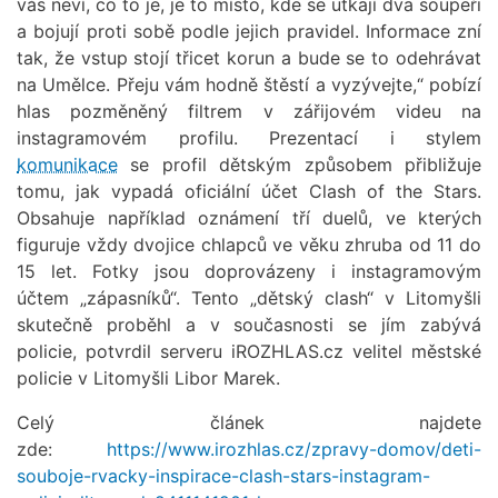
vás neví, co to je, je to místo, kde se utkají dva soupeři
a bojují proti sobě podle jejich pravidel. Informace zní
tak, že vstup stojí třicet korun a bude se to odehrávat
na Umělce. Přeju vám hodně štěstí a vyzývejte,“ pobízí
hlas pozměněný filtrem v zářijovém videu na
instagramovém profilu. Prezentací i stylem
komunikace
se profil dětským způsobem přibližuje
tomu, jak vypadá oficiální účet Clash of the Stars.
Obsahuje například oznámení tří duelů, ve kterých
figuruje vždy dvojice chlapců ve věku zhruba od 11 do
15 let. Fotky jsou doprovázeny i instagramovým
účtem „zápasníků“. Tento „dětský clash“ v Litomyšli
skutečně proběhl a v současnosti se jím zabývá
policie, potvrdil serveru iROZHLAS.cz velitel městské
policie v Litomyšli Libor Marek.
Celý článek najdete
zde:
https://www.irozhlas.cz/zpravy-domov/deti-
souboje-rvacky-inspirace-clash-stars-instagram-