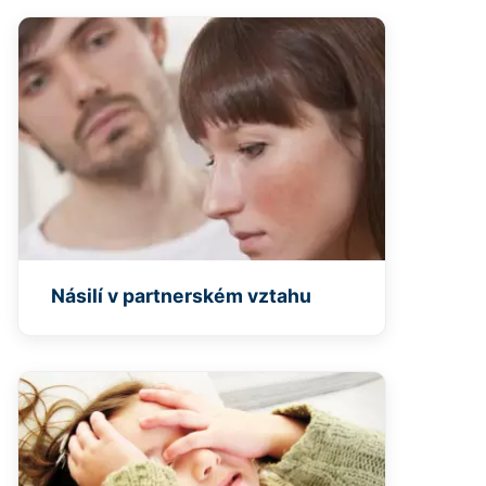
Násilí v partnerském vztahu