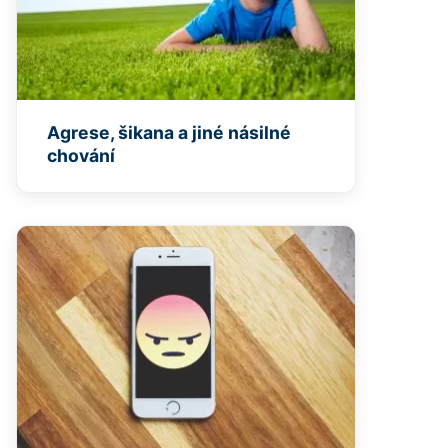
Agrese, šikana a jiné násilné
chování