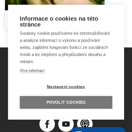
Informace o cookies na této
Rizikové sexuální chování
stránce
Soubory cookie používáme ke shromažďování
a analýze informací o výkonu a používání
webu, zajištění fungování funkcí ze sociálních
médií a ke zlepšení a přizpůsobení obsahu a
reklam.
©
Obecně prospěšná společnost Sirius
, o.p.s.
Více informací
2011–2026
Šance Dětem
Nastavení cookies
ISSN 1805-8876
nazory@sancedetem.cz
Odběr novinek e-mailem
POVOLIT COOKIES
Informace o webu
Ochrana osobních údajů