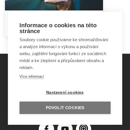
Hádky rodičů mohou dětem
Informace o cookies na této
ublížit i prospět
stránce
Soubory cookie používáme ke shromažďování
a analýze informací o výkonu a používání
webu, zajištění fungování funkcí ze sociálních
médií a ke zlepšení a přizpůsobení obsahu a
reklam.
©
Obecně prospěšná společnost Sirius
, o.p.s.
Více informací
2011–2026
Šance Dětem
Nastavení cookies
ISSN 1805-8876
nazory@sancedetem.cz
Odběr novinek e-mailem
POVOLIT COOKIES
Informace o webu
Ochrana osobních údajů