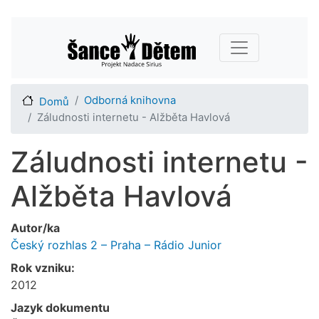
Přejít
Main navigation
k
hlavnímu
obsahu
Odborná knihovna
Domů
Záludnosti internetu - Alžběta Havlová
Záludnosti internetu -
Alžběta Havlová
Autor/ka
Český rozhlas 2 – Praha – Rádio Junior
Rok vzniku:
2012
Jazyk dokumentu