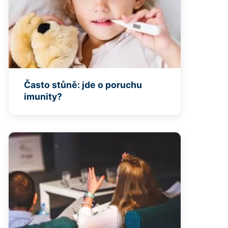
Často stůně: jde o poruchu
imunity?