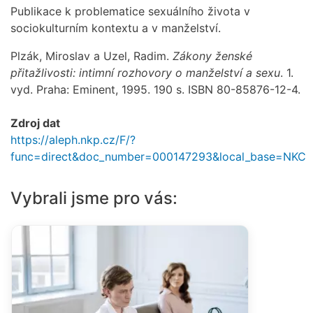
Publikace k problematice sexuálního života v
sociokulturním kontextu a v manželství.
Plzák, Miroslav a Uzel, Radim.
Zákony ženské
přitažlivosti: intimní rozhovory o manželství a sexu
. 1.
vyd. Praha: Eminent, 1995. 190 s. ISBN 80-85876-12-4.
Zdroj dat
https://aleph.nkp.cz/F/?
func=direct&doc_number=000147293&local_base=NKC
Vybrali jsme pro vás: