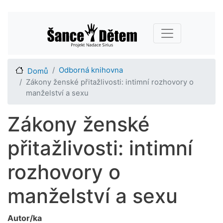
Přejít
Main navigation
k
hlavnímu
obsahu
Odborná knihovna
Domů
Zákony ženské přitažlivosti: intimní rozhovory o
manželství a sexu
Zákony ženské
přitažlivosti: intimní
rozhovory o
manželství a sexu
Autor/ka