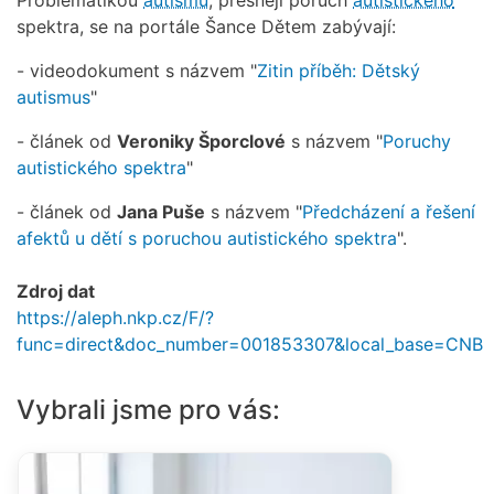
spektra, se na portále Šance Dětem zabývají:
- videodokument s názvem "
Zitin příběh: Dětský
autismus
"
- článek od
Veroniky Šporclové
s názvem "
Poruchy
autistického spektra
"
- článek od
Jana Puše
s názvem "
Předcházení a řešení
afektů u dětí s poruchou autistického spektra
".
Zdroj dat
https://aleph.nkp.cz/F/?
func=direct&doc_number=001853307&local_base=CNB
Vybrali jsme pro vás: