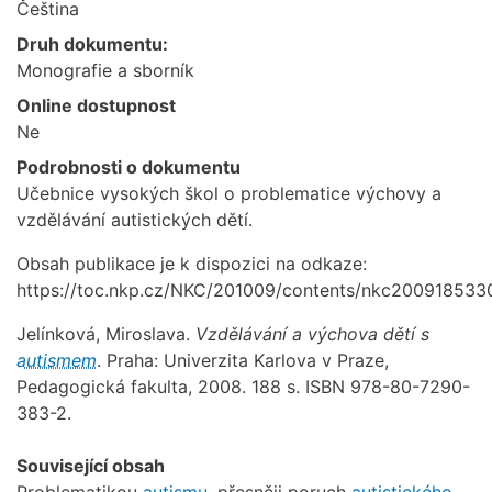
Čeština
Druh dokumentu:
Monografie a sborník
Online dostupnost
Ne
Podrobnosti o dokumentu
Učebnice vysokých škol o problematice výchovy a
vzdělávání autistických dětí.
Obsah publikace je k dispozici na odkaze:
https://toc.nkp.cz/NKC/201009/contents/nkc20091853307
Jelínková, Miroslava.
Vzdělávání a výchova dětí s
autismem
. Praha: Univerzita Karlova v Praze,
Pedagogická fakulta, 2008. 188 s. ISBN 978-80-7290-
383-2.
Související obsah
Problematikou
autismu
, přesněji poruch
autistického