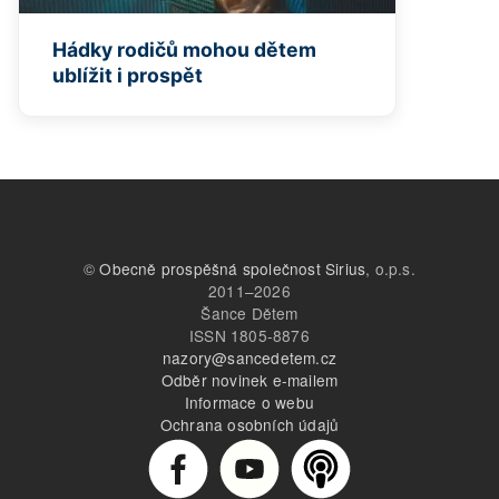
Hádky rodičů mohou dětem
ublížit i prospět
©
Obecně prospěšná společnost Sirius
, o.p.s.
2011–2026
Šance Dětem
ISSN 1805-8876
nazory@sancedetem.cz
Odběr novinek e-mailem
Informace o webu
Ochrana osobních údajů