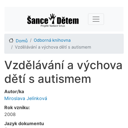
Přejít
Main navigation
k
hlavnímu
obsahu
Odborná knihovna
Domů
Vzdělávání a výchova dětí s autismem
Vzdělávání a výchova
dětí s autismem
Autor/ka
Miroslava Jelínková
Rok vzniku:
2008
Jazyk dokumentu