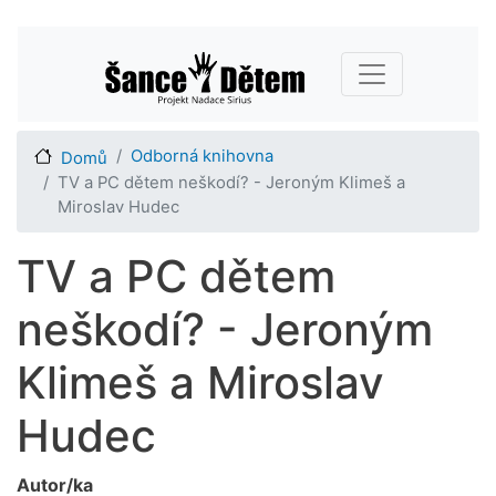
Přejít
Main navigation
k
hlavnímu
obsahu
Odborná knihovna
Domů
TV a PC dětem neškodí? - Jeroným Klimeš a
Miroslav Hudec
TV a PC dětem
neškodí? - Jeroným
Klimeš a Miroslav
Hudec
Autor/ka