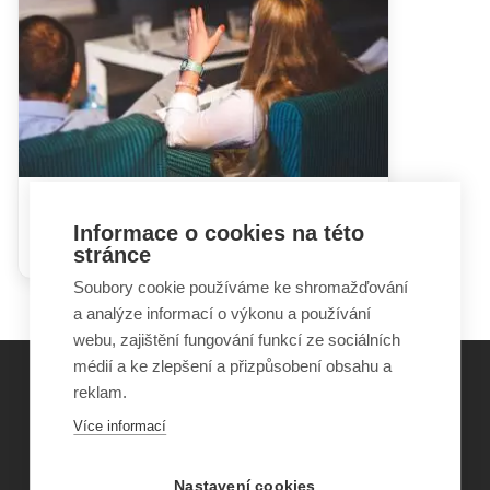
Hádky rodičů mohou dětem
Informace o cookies na této
ublížit i prospět
stránce
Soubory cookie používáme ke shromažďování
a analýze informací o výkonu a používání
webu, zajištění fungování funkcí ze sociálních
médií a ke zlepšení a přizpůsobení obsahu a
reklam.
©
Obecně prospěšná společnost Sirius
, o.p.s.
Více informací
2011–2026
Šance Dětem
Nastavení cookies