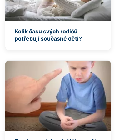
Kolik času svých rodičů
potřebují současné děti?