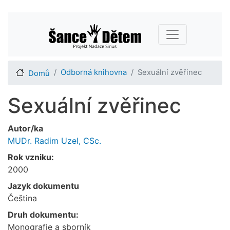
Přejít
Main navigation
k
hlavnímu
obsahu
Odborná knihovna
Sexuální zvěřinec
Domů
Sexuální zvěřinec
Autor/ka
MUDr. Radim Uzel, CSc.
Rok vzniku:
2000
Jazyk dokumentu
Čeština
Druh dokumentu:
Monografie a sborník