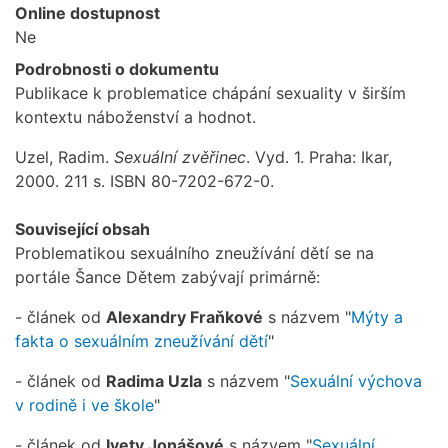
Online dostupnost
Ne
Podrobnosti o dokumentu
Publikace k problematice chápání sexuality v širším
kontextu náboženství a hodnot.
Uzel, Radim.
Sexuální zvěřinec
. Vyd. 1. Praha: Ikar,
2000. 211 s. ISBN 80-7202-672-0.
Související obsah
Problematikou sexuálního zneužívání dětí se na
portále Šance Dětem zabývají primárně:
- článek od
Alexandry Fraňkové
s názvem "
Mýty a
fakta o sexuálním zneužívání dětí
"
- článek od
Radima Uzla
s názvem "
Sexuální výchova
v rodině i ve škole
"
- článek od
Ivety Jonášové
s názvem "
Sexuální