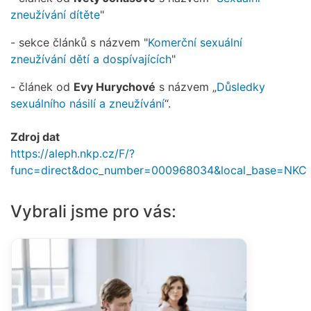
zneužívání dítěte
"
- sekce článků s názvem "
Komerční sexuální
zneužívání dětí a dospívajících
"
- článek od
Evy Hurychové
s názvem „
Důsledky
sexuálního násilí a zneužívání
“.
Zdroj dat
https://aleph.nkp.cz/F/?
func=direct&doc_number=000968034&local_base=NKC
Vybrali jsme pro vás: