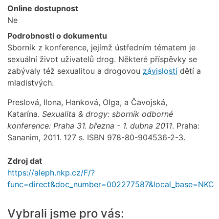
Online dostupnost
Ne
Podrobnosti o dokumentu
Sborník z konference, jejímž ústředním tématem je
sexuální život uživatelů drog. Některé příspěvky se
zabývaly též sexualitou a drogovou
závislostí
dětí a
mladistvých.
Preslová, Ilona, Hanková, Olga, a Čavojská,
Katarína.
Sexualita & drogy: sborník odborné
konference: Praha 31. března - 1. dubna 2011
. Praha:
Sananim, 2011. 127 s. ISBN 978-80-904536-2-3.
Zdroj dat
https://aleph.nkp.cz/F/?
func=direct&doc_number=002277587&local_base=NKC
Vybrali jsme pro vás: