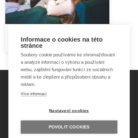
Hádky rodičů mohou dětem
Informace o cookies na této
ublížit i prospět
stránce
Soubory cookie používáme ke shromažďování
a analýze informací o výkonu a používání
webu, zajištění fungování funkcí ze sociálních
médií a ke zlepšení a přizpůsobení obsahu a
reklam.
©
Obecně prospěšná společnost Sirius
, o.p.s.
Více informací
2011–2026
Šance Dětem
Nastavení cookies
ISSN 1805-8876
nazory@sancedetem.cz
Odběr novinek e-mailem
POVOLIT COOKIES
Informace o webu
Ochrana osobních údajů