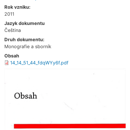
Rok vzniku:
2011
Jazyk dokumentu
Čeština
Druh dokumentu:
Monografie a sborník
Obsah
14_14_51_44_fdqWYy6f.pdf