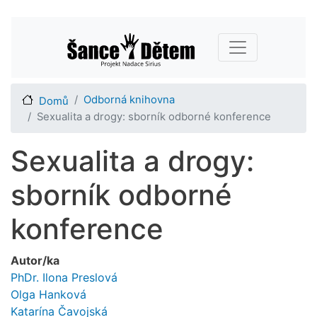
Přejít
Main navigation
k
hlavnímu
obsahu
Odborná knihovna
Domů
Sexualita a drogy: sborník odborné konference
Sexualita a drogy:
sborník odborné
konference
Autor/ka
PhDr. Ilona Preslová
Olga Hanková
Katarína Čavojská