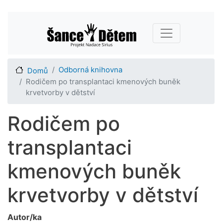
Přejít
Main navigation
k
hlavnímu
obsahu
Odborná knihovna
Domů
Rodičem po transplantaci kmenových buněk
krvetvorby v dětství
Rodičem po
transplantaci
kmenových buněk
krvetvorby v dětství
Autor/ka