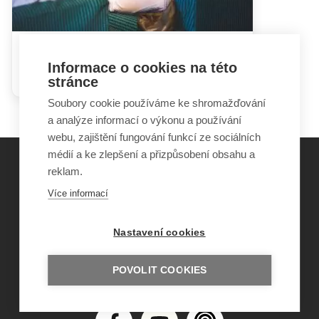
Hádky rodičů mohou dětem
Informace o cookies na této
ublížit i prospět
stránce
Soubory cookie používáme ke shromažďování
a analýze informací o výkonu a používání
webu, zajištění fungování funkcí ze sociálních
médií a ke zlepšení a přizpůsobení obsahu a
reklam.
©
Obecně prospěšná společnost Sirius
, o.p.s.
Více informací
2011–2026
Šance Dětem
Nastavení cookies
ISSN 1805-8876
nazory@sancedetem.cz
Odběr novinek e-mailem
POVOLIT COOKIES
Informace o webu
Ochrana osobních údajů