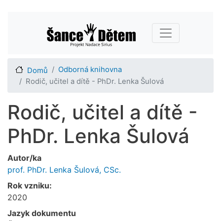
Přejít
Main navigation
k
hlavnímu
obsahu
Odborná knihovna
Domů
Rodič, učitel a dítě - PhDr. Lenka Šulová
Rodič, učitel a dítě -
PhDr. Lenka Šulová
Autor/ka
prof. PhDr. Lenka Šulová, CSc.
Rok vzniku:
2020
Jazyk dokumentu