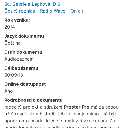
Bc. Gabriela Lepková, DiS.
Český rozhlas – Radio Wave – On air
Rok vzniku:
2014
Jazyk dokumentu
Čeština
Druh dokumentu:
Audiozáznam
Délka záznamu
00:09:13
Online dostupnost
Ano
Podrobnosti o dokumentu
radecký projekt a sdružení
Prostor Pro
má za sebou
už čtrnáctiletou historii. Jeho cílem je mimo jiné být
oporou pro mladé, kteří se ocitli v těžké situaci. Za
hradecký mikrofon usedly vedoucí nízkoprahových a