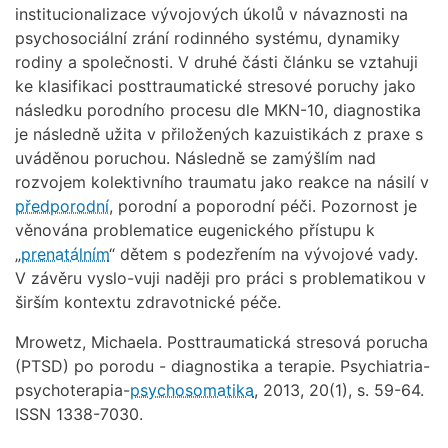
institucionalizace vývojových úkolů v návaznosti na
psychosociální zrání rodinného systému, dynamiky
rodiny a společnosti. V druhé části článku se vztahuji
ke klasifikaci posttraumatické stresové poruchy jako
následku porodního procesu dle MKN-10, diagnostika
je následně užita v přiložených kazuistikách z praxe s
uváděnou poruchou. Následně se zamýšlím nad
rozvojem kolektivního traumatu jako reakce na násilí v
předporodní
, porodní a poporodní péči. Pozornost je
věnována problematice eugenického přístupu k
„
prenatálním
“ dětem s podezřením na vývojové vady.
V závěru vyslo-vuji naději pro práci s problematikou v
širším kontextu zdravotnické péče.
Mrowetz, Michaela. Posttraumatická stresová porucha
(PTSD) po porodu - diagnostika a terapie. Psychiatria-
psychoterapia-
psychosomatika
, 2013, 20(1), s. 59-64.
ISSN 1338-7030.