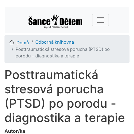
Přejít
Main navigation
k
hlavnímu
obsahu
Odborná knihovna
Domů
Posttraumatická stresová porucha (PTSD) po
porodu - diagnostika a terapie
Posttraumatická
stresová porucha
(PTSD) po porodu -
diagnostika a terapie
Autor/ka