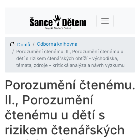
Přejít
Main navigation
k
hlavnímu
obsahu
Odborná knihovna
Domů
Porozumění čtenému. II., Porozumění čtenému u
dětí s rizikem čtenářských obtíží - východiska,
témata, zdroje - kritická analýza a návrh výzkumu
Porozumění čtenému.
II., Porozumění
čtenému u dětí s
rizikem čtenářských