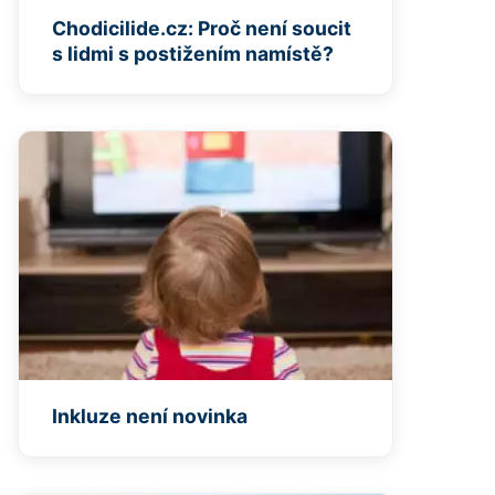
Chodicilide.cz: Proč není soucit
s lidmi s postižením namístě?
Inkluze není novinka