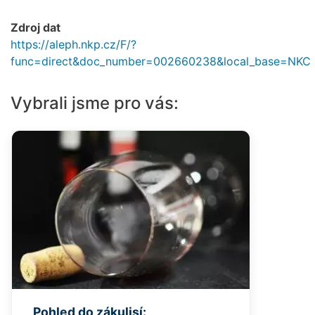
Zdroj dat
https://aleph.nkp.cz/F/?
func=direct&doc_number=002660238&local_base=NKC
Vybrali jsme pro vás:
Pohled do zákulisí: