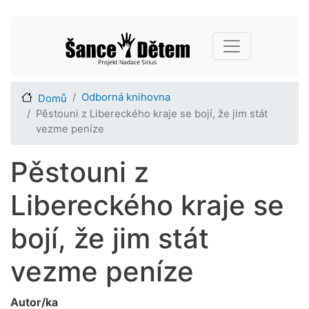
Přejít
Main navigation
k
hlavnímu
obsahu
Odborná knihovna
Domů
Pěstouni z Libereckého kraje se bojí, že jim stát
vezme peníze
Pěstouni z
Libereckého kraje se
bojí, že jim stát
vezme peníze
Autor/ka