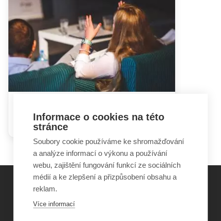
Hádky rodičů mohou dětem
Informace o cookies na této
ublížit i prospět
stránce
Soubory cookie používáme ke shromažďování
a analýze informací o výkonu a používání
webu, zajištění fungování funkcí ze sociálních
médií a ke zlepšení a přizpůsobení obsahu a
reklam.
©
Obecně prospěšná společnost Sirius
, o.p.s.
Více informací
2011–2026