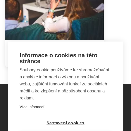
Hádky rodičů mohou dětem
Informace o cookies na této
ublížit i prospět
stránce
Soubory cookie používáme ke shromažďování
a analýze informací o výkonu a používání
webu, zajištění fungování funkcí ze sociálních
médií a ke zlepšení a přizpůsobení obsahu a
reklam.
©
Obecně prospěšná společnost Sirius
, o.p.s.
Více informací
2011–2026
Šance Dětem
Nastavení cookies
ISSN 1805-8876
nazory@sancedetem.cz