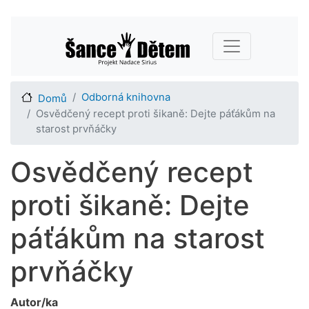
Přejít
Main navigation
k
hlavnímu
obsahu
Odborná knihovna
Domů
Osvědčený recept proti šikaně: Dejte páťákům na
starost prvňáčky
Osvědčený recept
proti šikaně: Dejte
páťákům na starost
prvňáčky
Autor/ka