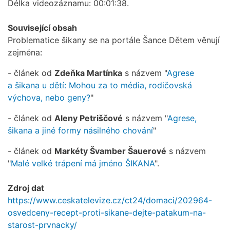
Délka videozáznamu: 00:01:38.
Související obsah
Problematice šikany se na portále Šance Dětem věnují
zejména:
- článek od
Zdeňka Martínka
s názvem "
Agrese
a šikana u dětí: Mohou za to média, rodičovská
výchova, nebo geny?
"
- článek od
Aleny Petriščové
s názvem "
Agrese,
šikana a jiné formy násilného chování
"
- článek od
Markéty Švamber Šauerové
s názvem
"
Malé velké trápení má jméno ŠIKANA
".
Zdroj dat
https://www.ceskatelevize.cz/ct24/domaci/202964-
osvedceny-recept-proti-sikane-dejte-patakum-na-
starost-prvnacky/