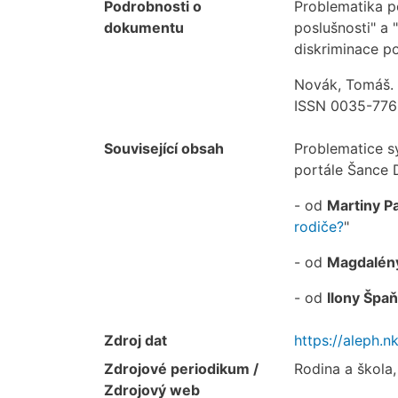
Podrobnosti o
Problematika p
dokumentu
poslušnosti" a 
diskriminace p
Novák, Tomáš. 
ISSN 0035-776
Související obsah
Problematice s
portále Šance 
- od
Martiny P
rodiče?
"
- od
Magdalény
- od
Ilony Špa
Zdroj dat
https://aleph
Zdrojové periodikum /
Rodina a škola,
Zdrojový web