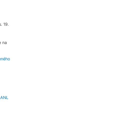
s. 19.
e na
ženého
=ANL