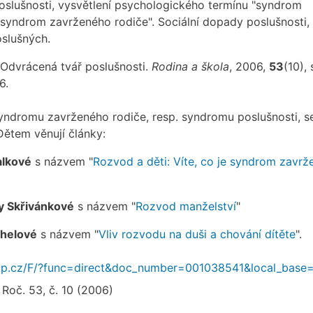
oslušnosti, vysvětlení psychologického termínu "syndrom
"syndrom zavrženého rodiče". Sociální dopady poslušnosti,
oslušných.
Odvrácená tvář poslušnosti.
Rodina a škola
, 2006,
53
(10), 
6.
yndromu zavrženého rodiče, resp. syndromu poslušnosti, s
Dětem věnují články:
alkové
s názvem "
Rozvod a děti: Víte, co je syndrom zavr
 Skřivánkové
s názvem "
Rozvod manželství
"
ňhelové
s názvem "
Vliv rozvodu na duši a chování dítěte
".
.nkp.cz/F/?func=direct&doc_number=001038541&local_base
 Roč. 53, č. 10 (2006)