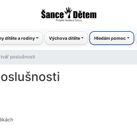
Přejít
k
hlavnímu
obsahu
y dítěte a rodiny
Výchova dítěte
Hledám pomoc
tvář poslušnosti
oslušnosti
dikách