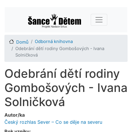
Přejít
Main navigation
k
hlavnímu
obsahu
Odborná knihovna
Domů
Odebrání dětí rodiny Gombošových - Ivana
Solničková
Odebrání dětí rodiny
Gombošových - Ivana
Solničková
Autor/ka
Český rozhlas Sever – Co se děje na severu
Rok vzniku: