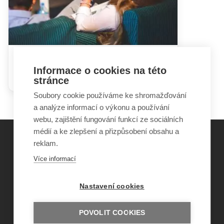
Hádky rodičů mohou dětem
Informace o cookies na této
ublížit i prospět
stránce
Soubory cookie používáme ke shromažďování
a analýze informací o výkonu a používání
webu, zajištění fungování funkcí ze sociálních
médií a ke zlepšení a přizpůsobení obsahu a
reklam.
©
Obecně prospěšná společnost Sirius
, o.p.s.
Více informací
2011–2026
Šance Dětem
Nastavení cookies
ISSN 1805-8876
nazory@sancedetem.cz
Odběr novinek e-mailem
POVOLIT COOKIES
Informace o webu