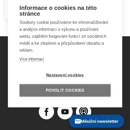
Hádky rodičů mohou dětem
Informace o cookies na této
ublížit i prospět
stránce
Soubory cookie používáme ke shromažďování
a analýze informací o výkonu a používání
webu, zajištění fungování funkcí ze sociálních
médií a ke zlepšení a přizpůsobení obsahu a
reklam.
©
Obecně prospěšná společnost Sirius
, o.p.s.
Více informací
2011–2026
Šance Dětem
Nastavení cookies
ISSN 1805-8876
nazory@sancedetem.cz
Odběr novinek e-mailem
POVOLIT COOKIES
Informace o webu
Ochrana osobních údajů
Měsíční newsletter