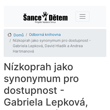
Přejít
Main navigation
k
hlavnímu
obsahu
Odborná knihovna
Domů
Nízkoprah jako synonymum pro dostupnost -
Gabriela Lepková, David Hladík a Andrea
Hartmanová
Nízkoprah jako
synonymum pro
dostupnost -
Gabriela Lepková,