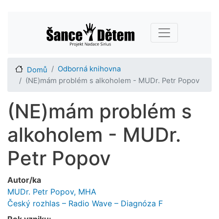
Přejít
Main navigation
k
hlavnímu
obsahu
Odborná knihovna
Domů
(NE)mám problém s alkoholem - MUDr. Petr Popov
(NE)mám problém s
alkoholem - MUDr.
Petr Popov
Autor/ka
MUDr. Petr Popov, MHA
Český rozhlas – Radio Wave – Diagnóza F
Rok vzniku: