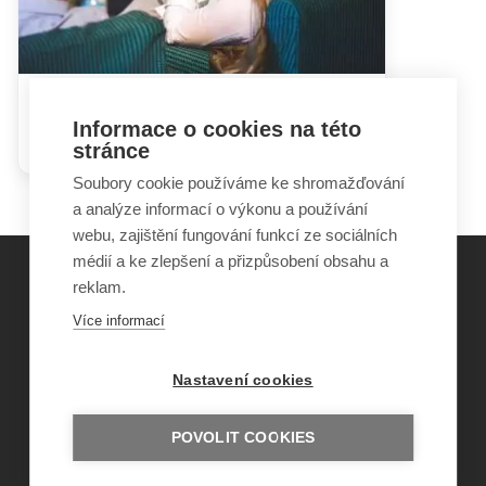
Hádky rodičů mohou dětem
Informace o cookies na této
ublížit i prospět
stránce
Soubory cookie používáme ke shromažďování
a analýze informací o výkonu a používání
webu, zajištění fungování funkcí ze sociálních
médií a ke zlepšení a přizpůsobení obsahu a
reklam.
©
Obecně prospěšná společnost Sirius
, o.p.s.
Více informací
2011–2026
Šance Dětem
Nastavení cookies
ISSN 1805-8876
nazory@sancedetem.cz
Odběr novinek e-mailem
POVOLIT COOKIES
Informace o webu
Ochrana osobních údajů