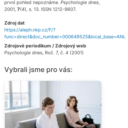
první pohled nepoznáme.
Psychologie dnes
,
2001,
7
(4), s. 13. ISSN 1212-9607.
Zdroj dat
https://aleph.nkp.cz/F/?
func=direct&doc_number=000649525&local_base=ANL
Zdrojové periodikum / Zdrojový web
Psychologie dnes, Roč. 7, č. 4 (2001)
Vybrali jsme pro vás: