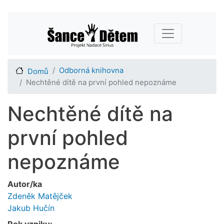
Přejít
Main navigation
k
hlavnímu
obsahu
Odborná knihovna
Domů
Nechtěné dítě na první pohled nepoznáme
Nechtěné dítě na
první pohled
nepoznáme
Autor/ka
Zdeněk Matějček
Jakub Hučín
Rok vzniku: