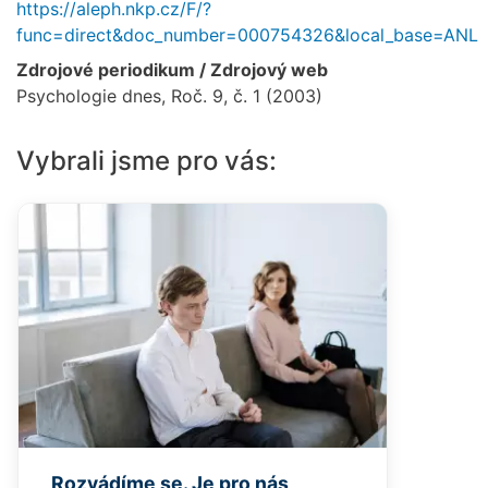
https://aleph.nkp.cz/F/?
func=direct&doc_number=000754326&local_base=ANL
Zdrojové periodikum / Zdrojový web
Psychologie dnes, Roč. 9, č. 1 (2003)
Vybrali jsme pro vás:
Rozvádíme se. Je pro nás