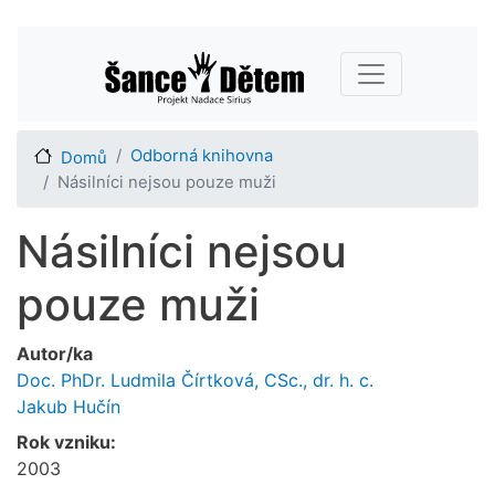
Přejít
Main navigation
k
hlavnímu
obsahu
Odborná knihovna
Domů
Násilníci nejsou pouze muži
Násilníci nejsou
pouze muži
Autor/ka
Doc. PhDr. Ludmila Čírtková, CSc., dr. h. c.
Jakub Hučín
Rok vzniku:
2003