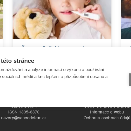
Často stůně: jde o poruchu
imunity?
této stránce
omažďování a analýze informací o výkonu a používání
e sociálních médií a ke zlepšení a přizpůsobení obsahu a
Šance Dětem
Odběr novinek e-mailem
ISSN 1805-8876
Informace o webu
nazory@sancedetem.cz
Ochrana osobních údajů