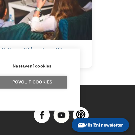
Hádky rodičů mohou dětem
ublížit i prospět
Nastavení cookies
POVOLIT COOKIES
Měsíční newsletter