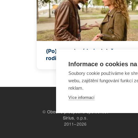
(Po)rozvodové boje: když
rodiče zapomínají na děti
Informace o cookies na 
Soubory cookie používáme ke shr
webu, zajištění fungování funkcí z
reklam.
Více informací
©
Obecně prospěšná společnost
Sirius
, o.p.s.
2011–2026