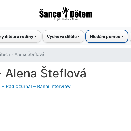
Přejít
k
hlavnímu
obsahu
y dítěte a rodiny
Výchova dítěte
Hledám pomoc
ětech - Alena Šteflová
- Alena Šteflová
 – Radiožurnál – Ranní interview