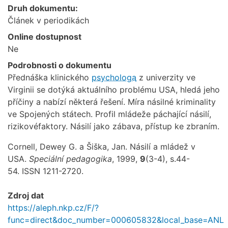
Druh dokumentu:
Článek v periodikách
Online dostupnost
Ne
Podrobnosti o dokumentu
Přednáška klinického
psychologa
z univerzity ve
Virginii se dotýká aktuálního problému USA, hledá jeho
příčiny a nabízí některá řešení. Míra násilné kriminality
ve Spojených státech. Profil mládeže páchající násilí,
rizikovéfaktory. Násilí jako zábava, přístup ke zbraním.
Cornell, Dewey G. a Šiška, Jan. Násilí a mládež v
USA.
Speciální pedagogika
, 1999,
9
(3-4), s.44-
54. ISSN 1211-2720.
Zdroj dat
https://aleph.nkp.cz/F/?
func=direct&doc_number=000605832&local_base=ANL