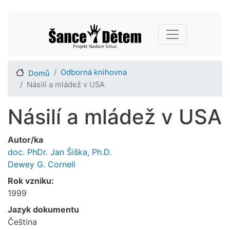
Přejít
Main navigation
k
hlavnímu
obsahu
Odborná knihovna
Domů
Násilí a mládež v USA
Násilí a mládež v USA
Autor/ka
doc. PhDr. Jan Šiška, Ph.D.
Dewey G. Cornell
Rok vzniku:
1999
Jazyk dokumentu
Čeština