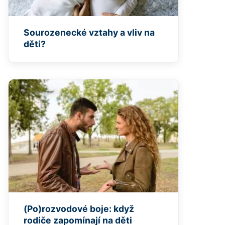
Sourozenecké vztahy a vliv na
děti?
(Po)rozvodové boje: když
rodiče zapomínají na děti