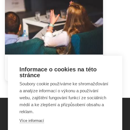
Hádky rodičů mohou dětem
Informace o cookies na této
ublížit i prospět
stránce
Soubory cookie používáme ke shromažďování
a analýze informací o výkonu a používání
webu, zajištění fungování funkcí ze sociálních
médií a ke zlepšení a přizpůsobení obsahu a
reklam.
©
Obecně prospěšná společnost Sirius
, o.p.s.
Více informací
2011–2026