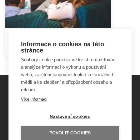
Hádky rodičů mohou dětem
Informace o cookies na této
ublížit i prospět
stránce
Soubory cookie používáme ke shromažďování
a analýze informací o výkonu a používání
webu, zajištění fungování funkcí ze sociálních
médií a ke zlepšení a přizpůsobení obsahu a
reklam.
©
Obecně prospěšná společnost Sirius
, o.p.s.
Více informací
2011–2026
Šance Dětem
Nastavení cookies
ISSN 1805-8876
nazory@sancedetem.cz
Odběr novinek e-mailem
POVOLIT COOKIES
Informace o webu