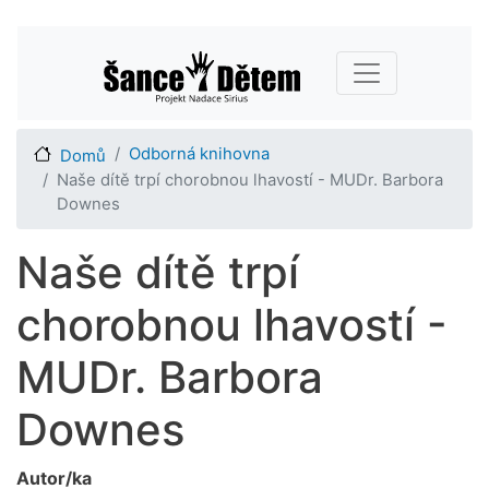
Přejít
Main navigation
k
hlavnímu
obsahu
Odborná knihovna
Domů
Naše dítě trpí chorobnou lhavostí - MUDr. Barbora
Downes
Naše dítě trpí
chorobnou lhavostí -
MUDr. Barbora
Downes
Autor/ka