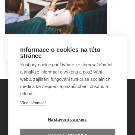
Hádky rodičů mohou dětem
Informace o cookies na této
ublížit i prospět
stránce
Soubory cookie používáme ke shromažďování
a analýze informací o výkonu a používání
webu, zajištění fungování funkcí ze sociálních
médií a ke zlepšení a přizpůsobení obsahu a
reklam.
©
Obecně prospěšná společnost Sirius
, o.p.s.
Více informací
2011–2026
Šance Dětem
Nastavení cookies
ISSN 1805-8876
nazory@sancedetem.cz
Odběr novinek e-mailem