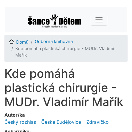
Přejít
Main navigation
k
hlavnímu
obsahu
Odborná knihovna
Domů
Kde pomáhá plastická chirurgie - MUDr. Vladimír
Mařík
Kde pomáhá
plastická chirurgie -
MUDr. Vladimír Mařík
Autor/ka
Český rozhlas – České Budějovice – Zdravíčko
Rok vzniku: