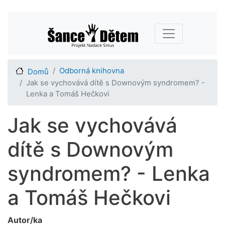
Přejít
Main navigation
k
hlavnímu
obsahu
Odborná knihovna
Domů
Jak se vychovává dítě s Downovým syndromem? -
Lenka a Tomáš Hečkovi
Jak se vychovává
dítě s Downovým
syndromem? - Lenka
a Tomáš Hečkovi
Autor/ka