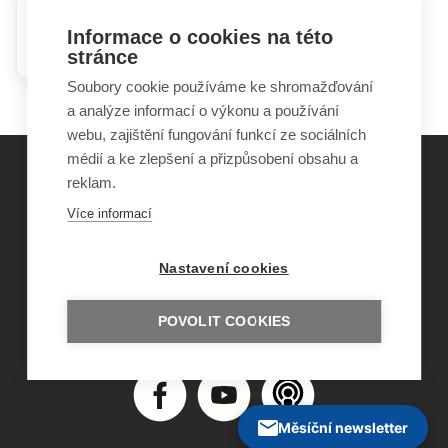
Hádky rodičů mohou dětem
Informace o cookies na této
ublížit i prospět
stránce
Soubory cookie používáme ke shromažďování
a analýze informací o výkonu a používání
webu, zajištění fungování funkcí ze sociálních
médií a ke zlepšení a přizpůsobení obsahu a
reklam.
©
Obecně prospěšná společnost Sirius
, o.p.s.
Více informací
2011–2026
Šance Dětem
Nastavení cookies
ISSN 1805-8876
nazory@sancedetem.cz
Odběr novinek e-mailem
POVOLIT COOKIES
Informace o webu
Ochrana osobních údajů
Měsíční newsletter