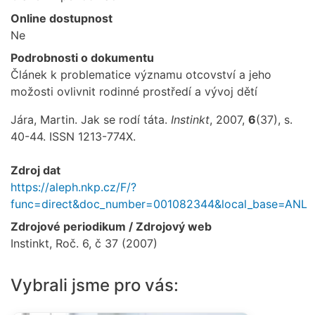
Online dostupnost
Ne
Podrobnosti o dokumentu
Článek k problematice významu otcovství a jeho
možosti ovlivnit rodinné prostředí a vývoj dětí
Jára, Martin. Jak se rodí táta.
Instinkt
, 2007,
6
(37), s.
40-44. ISSN 1213-774X.
Zdroj dat
https://aleph.nkp.cz/F/?
func=direct&doc_number=001082344&local_base=ANL
Zdrojové periodikum / Zdrojový web
Instinkt, Roč. 6, č 37 (2007)
Vybrali jsme pro vás: