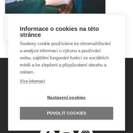
Hádky rodičů mohou dětem
Informace o cookies na této
ublížit i prospět
stránce
Soubory cookie používáme ke shromažďování
a analýze informací o výkonu a používání
webu, zajištění fungování funkcí ze sociálních
médií a ke zlepšení a přizpůsobení obsahu a
reklam.
©
Obecně prospěšná společnost Sirius
, o.p.s.
Více informací
2011–2026
Šance Dětem
Nastavení cookies
ISSN 1805-8876
nazory@sancedetem.cz
Odběr novinek e-mailem
POVOLIT COOKIES
Informace o webu
Ochrana osobních údajů