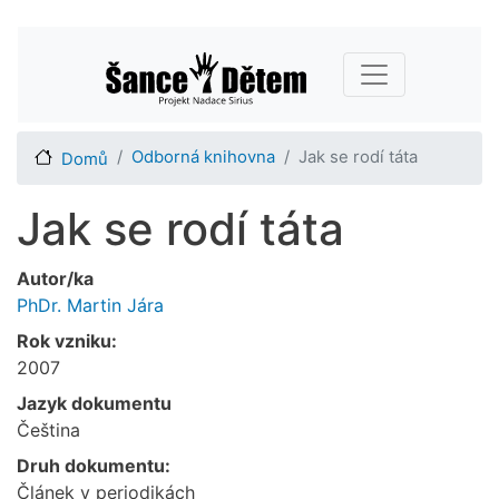
Přejít
Main navigation
k
hlavnímu
obsahu
Odborná knihovna
Jak se rodí táta
Domů
Jak se rodí táta
Autor/ka
PhDr. Martin Jára
Rok vzniku:
2007
Jazyk dokumentu
Čeština
Druh dokumentu:
Článek v periodikách