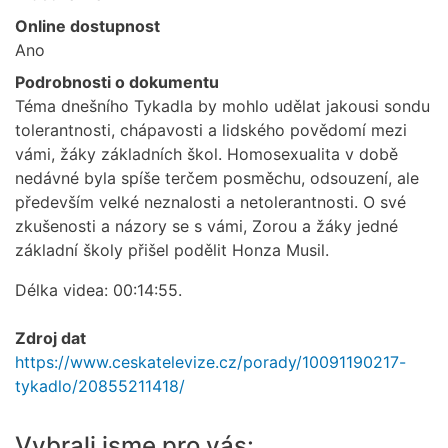
Online dostupnost
Ano
Podrobnosti o dokumentu
Téma dnešního Tykadla by mohlo udělat jakousi sondu
tolerantnosti, chápavosti a lidského povědomí mezi
vámi, žáky základních škol. Homosexualita v době
nedávné byla spíše terčem posměchu, odsouzení, ale
především velké neznalosti a netolerantnosti. O své
zkušenosti a názory se s vámi, Zorou a žáky jedné
základní školy přišel podělit Honza Musil.
Délka videa: 00:14:55.
Zdroj dat
https://www.ceskatelevize.cz/porady/10091190217-
tykadlo/20855211418/
Vybrali jsme pro vás: