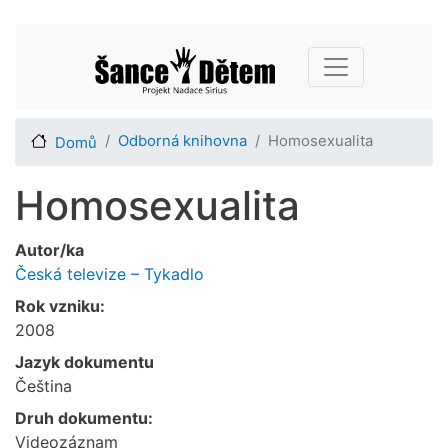
Přejít
Main navigation
k
hlavnímu
obsahu
Odborná knihovna
Homosexualita
Domů
Homosexualita
Autor/ka
Česká televize – Tykadlo
Rok vzniku:
2008
Jazyk dokumentu
Čeština
Druh dokumentu:
Videozáznam