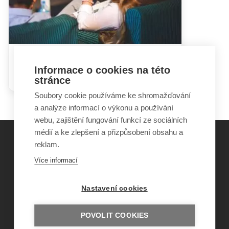
Hádky rodičů mohou dětem
Informace o cookies na této
ublížit i prospět
stránce
Soubory cookie používáme ke shromažďování
a analýze informací o výkonu a používání
webu, zajištění fungování funkcí ze sociálních
médií a ke zlepšení a přizpůsobení obsahu a
reklam.
©
Obecně prospěšná společnost Sirius
, o.p.s.
Více informací
2011–2026
Šance Dětem
Nastavení cookies
ISSN 1805-8876
nazory@sancedetem.cz
Odběr novinek e-mailem
POVOLIT COOKIES
Informace o webu