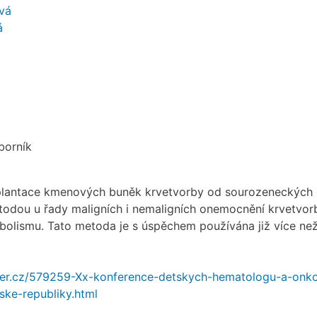
vá
á
borník
plantace kmenových buněk krvetvorby od sourozeneckých
todou u řady maligních i nemaligních onemocnění krvetvor
abolismu. Tato metoda je s úspěchem používána již více ne
yer.cz/579259-Xx-konference-detskych-hematologu-a-onk
ske-republiky.html