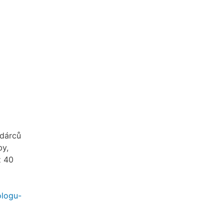
 dárců
by,
ž 40
ologu-