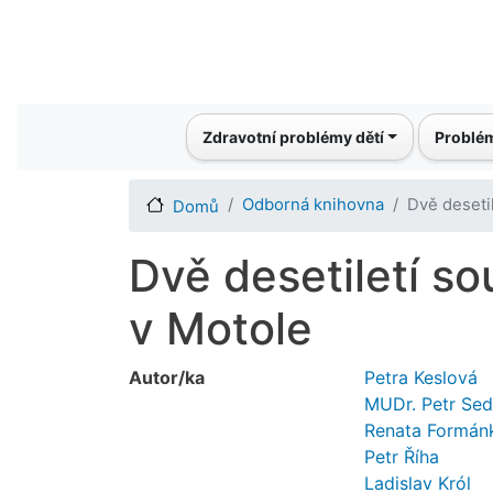
Main navigation
Zdravotní problémy dětí
Problém
Odborná knihovna
Dvě deseti
Domů
Dvě desetiletí s
v Motole
Autor/ka
Petra Keslová
MUDr. Petr Sed
Renata Formán
Petr Říha
Ladislav Król