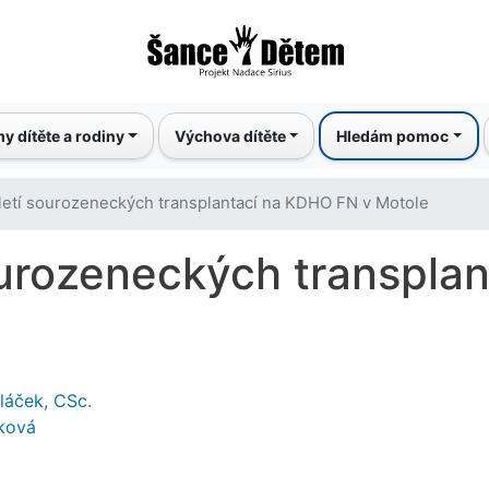
Přejít
k
hlavnímu
obsahu
y dítěte a rodiny
Výchova dítěte
Hledám pomoc
letí sourozeneckých transplantací na KDHO FN v Motole
ourozeneckých transpla
láček, CSc.
ková