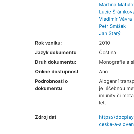
Martina Matulo
Lucie Šrámkov
Vladimír Vávra
Petr Smíšek
Jan Starý
Rok vzniku:
2010
Jazyk dokumentu
Čeština
Druh dokumentu:
Monografie a s
Online dostupnost
Ano
Podrobnosti o
Alogenní trans
dokumentu
je léčebnou me
imunity či met
let.
Zdroj dat
https://docpla
ceske-a-sloven