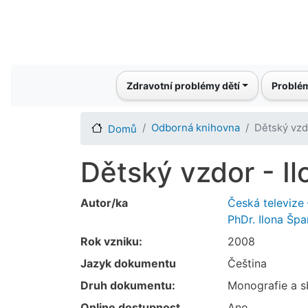
Main navigation
Zdravotní problémy dětí
Problém
Odborná knihovna
Dětský vzd
Domů
Dětský vzdor - I
Autor/ka
Česká televiz
PhDr. Ilona Šp
Rok vzniku:
2008
Jazyk dokumentu
Čeština
Druh dokumentu:
Monografie a s
Online dostupnost
Ano