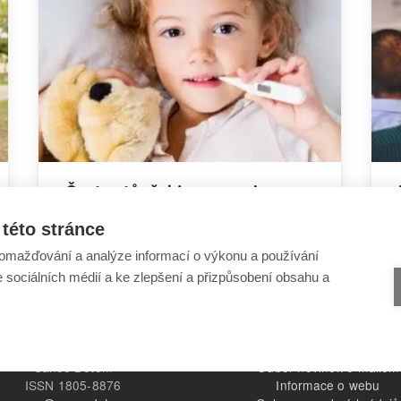
Často stůně: jde o poruchu
imunity?
této stránce
omažďování a analýze informací o výkonu a používání
e sociálních médií a ke zlepšení a přizpůsobení obsahu a
Šance Dětem
Odběr novinek e-mailem
ISSN 1805-8876
Informace o webu