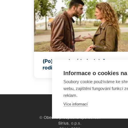
(Po)rozvodové boje: když
rodiče zapomínají na děti
Informace o cookies na 
Soubory cookie používáme ke shr
webu, zajištění fungování funkcí z
reklam.
Více informací
©
Obecně prospěšná společnost
Sirius
, o.p.s.