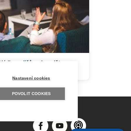
Hádky rodičů mohou dětem
ublížit i prospět
Nastavení cookies
POVOLIT COOKIES