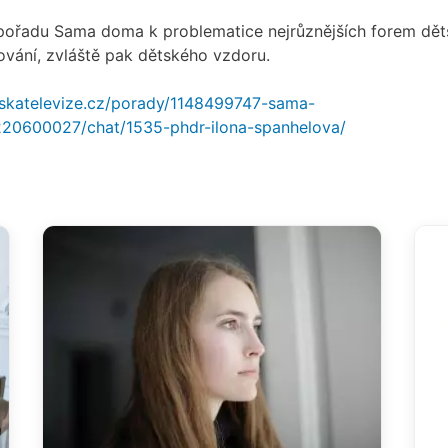
ořadu Sama doma k problematice nejrůznějších forem dě
vání, zvláště pak dětského vzdoru.
skatelevize.cz/porady/1148499747-sama-
0600027/chat/1535-phdr-ilona-spanhelova/