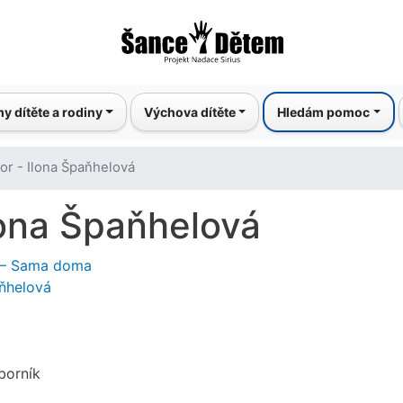
Přejít
k
hlavnímu
obsahu
y dítěte a rodiny
Výchova dítěte
Hledám pomoc
or - Ilona Špaňhelová
lona Špaňhelová
e – Sama doma
aňhelová
borník