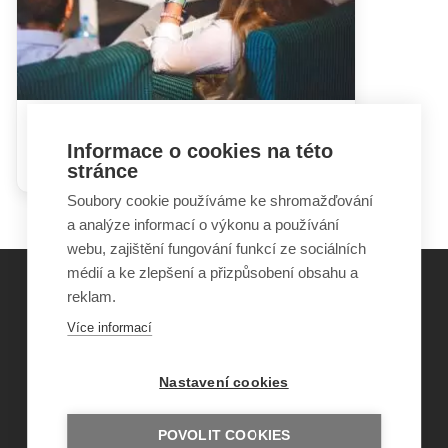
Hádky rodičů mohou dětem
Informace o cookies na této
ublížit i prospět
stránce
Soubory cookie používáme ke shromažďování
a analýze informací o výkonu a používání
webu, zajištění fungování funkcí ze sociálních
médií a ke zlepšení a přizpůsobení obsahu a
reklam.
©
Obecně prospěšná společnost Sirius
, o.p.s.
Více informací
2011–2026
Šance Dětem
Nastavení cookies
ISSN 1805-8876
nazory@sancedetem.cz
Odběr novinek e-mailem
POVOLIT COOKIES