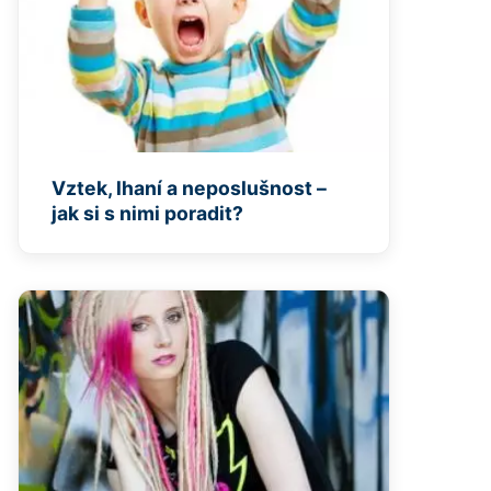
Vztek, lhaní a neposlušnost –
jak si s nimi poradit?