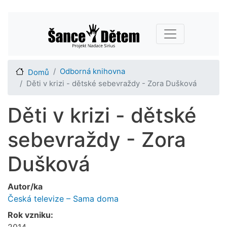
Přejít
Main navigation
k
hlavnímu
obsahu
Odborná knihovna
Domů
Děti v krizi - dětské sebevraždy - Zora Dušková
Děti v krizi - dětské
sebevraždy - Zora
Dušková
Autor/ka
Česká televize – Sama doma
Rok vzniku:
2014