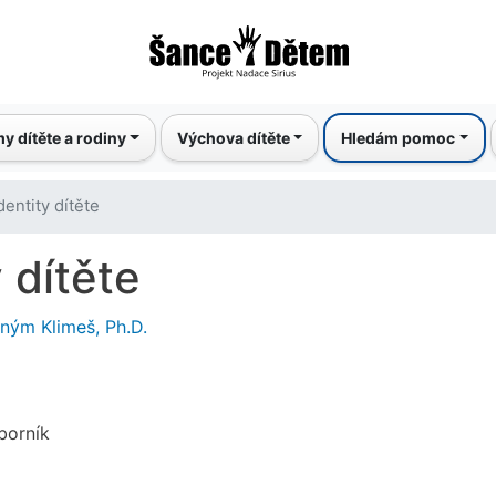
Přejít
k
hlavnímu
obsahu
y dítěte a rodiny
Výchova dítěte
Hledám pomoc
entity dítěte
 dítěte
ným Klimeš, Ph.D.
borník