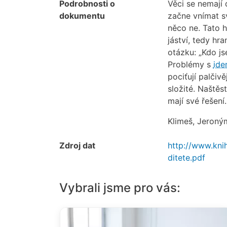
Podrobnosti o
Věci se nemají d
dokumentu
začne vnímat s
něco ne. Tato 
jáství, tedy hr
otázku: „Kdo js
Problémy s
ide
pociťují palčivě
složité. Naštěs
mají své řešení
Klimeš, Jeroný
Zdroj dat
http://www.kni
ditete.pdf
Vybrali jsme pro vás: