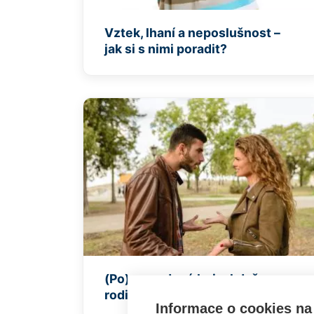
Vztek, lhaní a neposlušnost –
jak si s nimi poradit?
(Po)rozvodové boje: když
rodiče zapomínají na děti
Informace o cookies na 