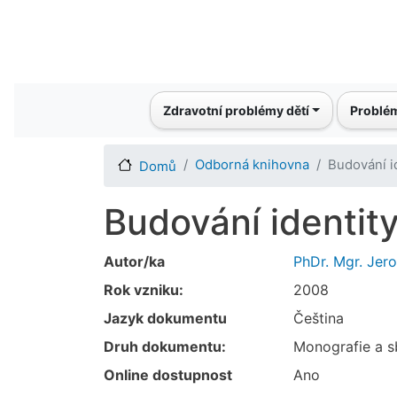
Main navigation
Zdravotní problémy dětí
Problém
Odborná knihovna
Budování id
Domů
Budování identity
Autor/ka
PhDr. Mgr. Jero
Rok vzniku:
2008
Jazyk dokumentu
Čeština
Druh dokumentu:
Monografie a s
Online dostupnost
Ano