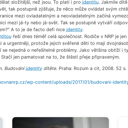
ělat složitější, než jsou. To platí i pro
identitu
. Jakmile dítě
vět, tak postupně zjišťuje, že něco může ovládat svým cht
hranice mezi ovladatelným a neovladatelným začíná vymez
anici mezi já-ty nebo já-svět. Tak se postupně vytváří odpo
em?" A to je de facto defi nice
identity
.
ntitou
řeší dnes téměř celá společnost. Rodiče v NRP je jen
ji a urgentněji, protože jejich svěřené děti to mají dvojnáso
tí se nejedná o neřešitelné problémy. Jako většina obtíží i t
. Stačí jen pamatovat na to, že štěstí přeje připraveným.
m.
Budování
identity
dítěte
. Praha: Rozum a cit, 2008. 52 s.
hovnanrp.cz/wp-content/uploads/2017/01/budovani-identit