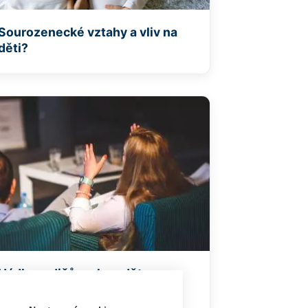
Sourozenecké vztahy a vliv na
děti?
Hádky rodičů mohou dětem
ublížit i prospět