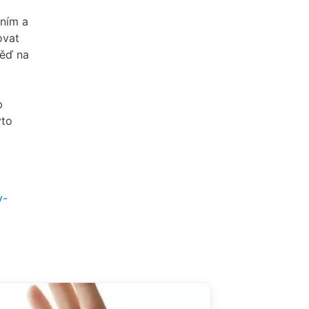
ěním a
ovat
věď na
b
yto
y-