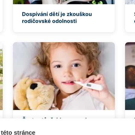
Dospívání dětí je zkouškou
rodičovské odolnosti
Často stůně: jde o poruchu
imunity?
této stránce