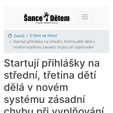
Přejít
Main navigation
k
hlavnímu
obsahu
O čem se mluví
Domů
Startují přihlášky na střední, třetina dětí dělá v
novém systému zásadní chybu při vyplňování
Startují přihlášky na
střední, třetina dětí
dělá v novém
systému zásadní
chybu při vyplňování