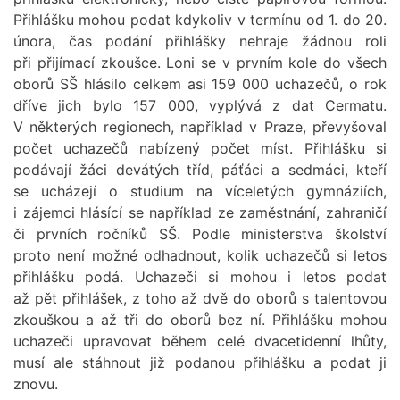
Přihlášku mohou podat kdykoliv v termínu od 1. do 20.
února, čas podání přihlášky nehraje žádnou roli
při přijímací zkoušce. Loni se v prvním kole do všech
oborů SŠ hlásilo celkem asi 159 000 uchazečů, o rok
dříve jich bylo 157 000, vyplývá z dat Cermatu.
V některých regionech, například v Praze, převyšoval
počet uchazečů nabízený počet míst. Přihlášku si
podávají žáci devátých tříd, páťáci a sedmáci, kteří
se ucházejí o studium na víceletých gymnáziích,
i zájemci hlásící se například ze zaměstnání, zahraničí
či prvních ročníků SŠ. Podle ministerstva školství
proto není možné odhadnout, kolik uchazečů si letos
přihlášku podá. Uchazeči si mohou i letos podat
až pět přihlášek, z toho až dvě do oborů s talentovou
zkouškou a až tři do oborů bez ní. Přihlášku mohou
uchazeči upravovat během celé dvacetidenní lhůty,
musí ale stáhnout již podanou přihlášku a podat ji
znovu.