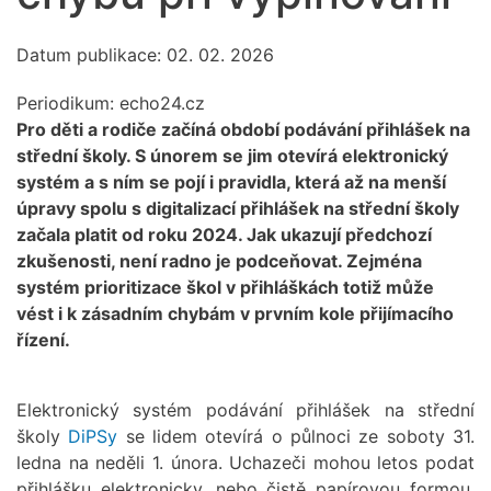
Datum publikace: 02. 02. 2026
Periodikum:
echo24.cz
Pro děti a rodiče začíná období podávání přihlášek na
střední školy. S únorem se jim otevírá elektronický
systém a s ním se pojí i pravidla, která až na menší
úpravy spolu s digitalizací přihlášek na střední školy
začala platit od roku 2024. Jak ukazují předchozí
zkušenosti, není radno je podceňovat. Zejména
systém prioritizace škol v přihláškách totiž může
vést i k zásadním chybám v prvním kole přijímacího
řízení.
Elektronický systém podávání přihlášek na střední
školy
DiPSy
se lidem otevírá o půlnoci ze soboty 31.
ledna na neděli 1. února. Uchazeči mohou letos podat
přihlášku elektronicky, nebo čistě papírovou formou.