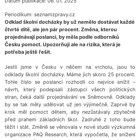
Datum publikace: 06. 01. 2025
Periodikum:
seznamzpravy.cz
Odklad školní docházky by už nemělo dostávat každé
čtvrté dítě, ale jen pár procent. Změna, kterou
projednávají poslanci, by měla podle odborníků
Česku pomoct. Upozorňují ale na rizika, která je
potřeba ještě řešit.
Jestli jsme v Česku v něčem na vrcholu, jsou to
odklady školní docházky. Máme jich skoro 25 procent.
Tohle číslo se poslanci rozhodli co nejvíce snížit –
návrh, který podepsali zástupci všech politických
stran, čeká další projednávání ve Sněmovně. Odklady
by se tak měly udělovat už jen výjimečně. Zaprvé by
krok měl pomoct dětem, aby nezůstávaly zbytečně
před prahem základních škol. Zadruhé z toho bude
těžit i stát. Změně se věnovala v nové studii výzkumná
organizace PAQ Research, která vypočetla, že snížení