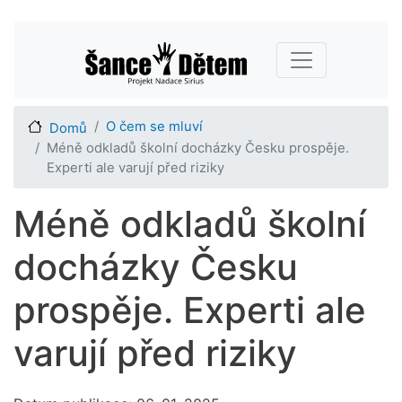
Přejít
Main navigation
k
hlavnímu
obsahu
O čem se mluví
Domů
Méně odkladů školní docházky Česku prospěje.
Experti ale varují před riziky
Méně odkladů školní
docházky Česku
prospěje. Experti ale
varují před riziky