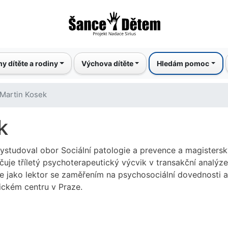
Přejít
k
hlavnímu
obsahu
y dítěte a rodiny
Výchova dítěte
Hledám pomoc
 Martin Kosek
k
ystudoval obor Sociální patologie a prevence a magisters
uje tříletý psychoterapeutický výcvik v transakční analýz
e jako lektor se zaměřením na psychosociální dovednosti a
ickém centru v Praze.