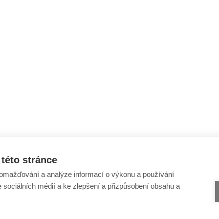
této stránce
omažďování a analýze informací o výkonu a používání
e sociálních médií a ke zlepšení a přizpůsobení obsahu a
Šance Dětem
Odběr novinek e-mailem
ISSN 1805-8876
Informace o webu
nazory@sancedetem.cz
Ochrana osobních údajů