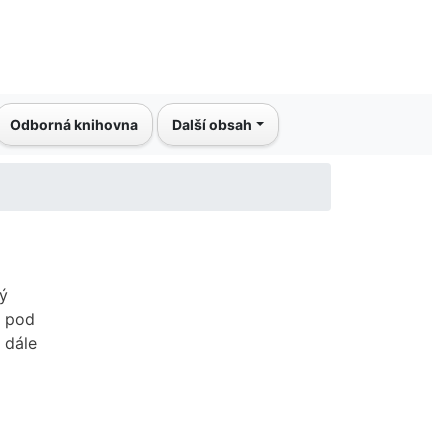
Odborná knihovna
Další obsah
ký
e pod
 dále