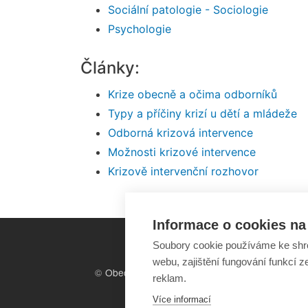
Sociální patologie - Sociologie
Psychologie
Články:
Krize obecně a očima odborníků
Typy a příčiny krizí u dětí a mládeže
Odborná krizová intervence
Možnosti krizové intervence
Krizově intervenční rozhovor
Informace o cookies na 
Soubory cookie používáme ke shr
webu, zajištění fungování funkcí z
©
Obecně prospěšná společnost
reklam.
Sirius
, o.p.s.
2011–2026
Více informací