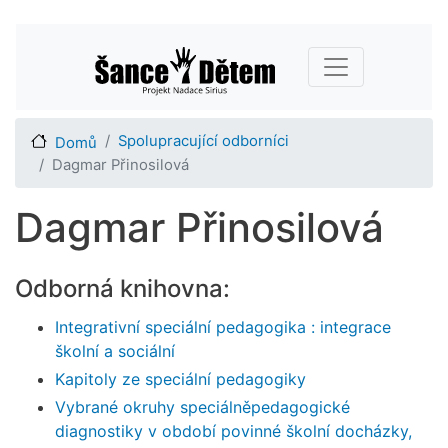
Přejít
Main navigation
k
hlavnímu
obsahu
Spolupracující odborníci
Domů
Dagmar Přinosilová
Dagmar Přinosilová
Odborná knihovna:
Integrativní speciální pedagogika : integrace
školní a sociální
Kapitoly ze speciální pedagogiky
Vybrané okruhy speciálněpedagogické
diagnostiky v období povinné školní docházky,