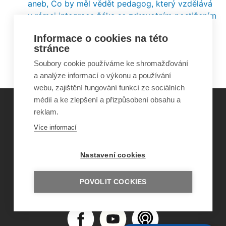
aneb, Co by měl vědět pedagog, který vzdělává
v rámci integrace žáka se zdravotním postižením
Vybrané okruhy speciálně pedagogické
Informace o cookies na této
diagnostiky a její využití v praxi speciální
stránce
pedagogiky
Soubory cookie používáme ke shromažďování
a analýze informací o výkonu a používání
webu, zajištění fungování funkcí ze sociálních
médií a ke zlepšení a přizpůsobení obsahu a
reklam.
©
Obecně prospěšná společnost Sirius
, o.p.s.
Více informací
2011–2026
Šance Dětem
Nastavení cookies
ISSN 1805-8876
nazory@sancedetem.cz
Odběr novinek e-mailem
POVOLIT COOKIES
Informace o webu
Ochrana osobních údajů