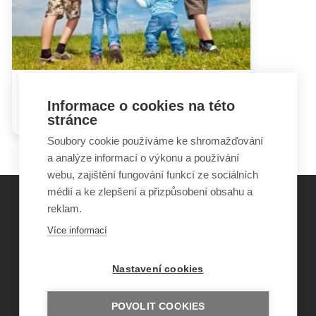
V rodině není pouze nemocné
Informace o cookies na této
dítě
stránce
Soubory cookie používáme ke shromažďování
a analýze informací o výkonu a používání
webu, zajištění fungování funkcí ze sociálních
médií a ke zlepšení a přizpůsobení obsahu a
reklam.
©
Obecně prospěšná společnost Sirius
, o.p.s.
Více informací
2011–2026
Šance Dětem
Nastavení cookies
ISSN 1805-8876
nazory@sancedetem.cz
Odběr novinek e-mailem
POVOLIT COOKIES