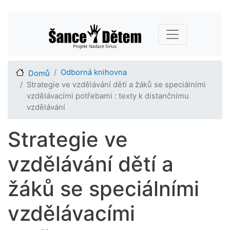
Přejít
Main navigation
k
hlavnímu
obsahu
Odborná knihovna
Domů
Strategie ve vzdělávání dětí a žáků se speciálními
vzdělávacími potřebami : texty k distančnímu
vzdělávání
Strategie ve
vzdělávání dětí a
žáků se speciálními
vzdělávacími