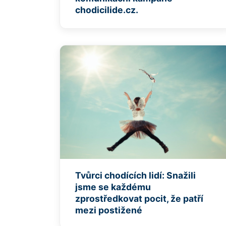
chodicilide.cz.
Tvůrci chodících lidí: Snažili
jsme se každému
zprostředkovat pocit, že patří
mezi postižené