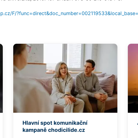
.nkp.cz/F/?func=direct&doc_number=002119533&local_bas
Hlavní spot komunikační
kampaně chodicilide.cz