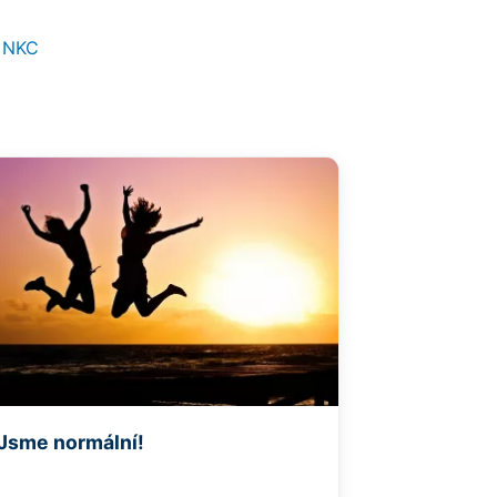
e=NKC
Jsme normální!