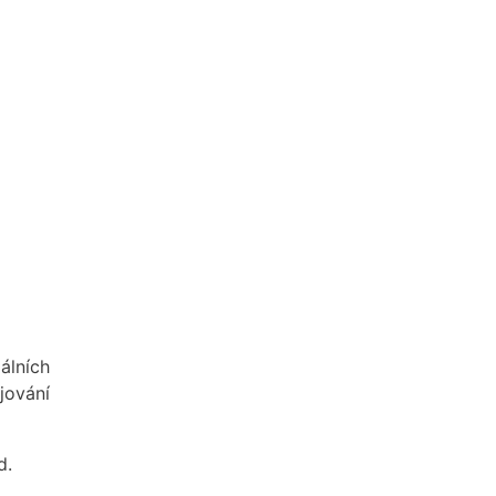
álních
jování
d.