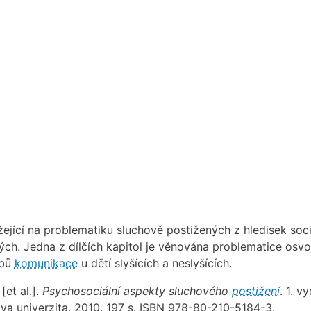
žející na problematiku sluchově postižených z hledisek soci
ých. Jedna z dílčích kapitol je věnována problematice osvo
obů
komunikace
u dětí slyšících a neslyšících.
[et al.].
Psychosociální aspekty sluchového
postižení
. 1. vy
va univerzita, 2010. 197 s. ISBN 978-80-210-5184-3.