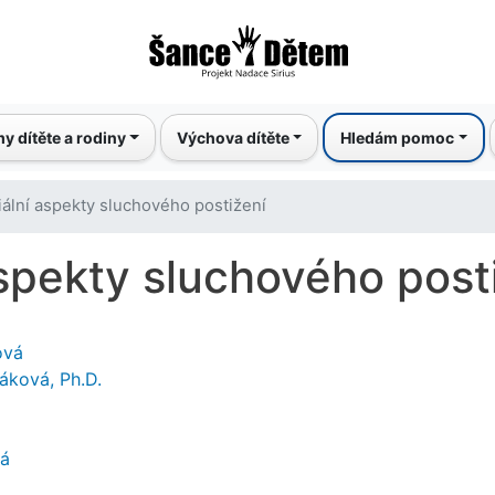
Přejít
k
hlavnímu
obsahu
y dítěte a rodiny
Výchova dítěte
Hledám pomoc
ální aspekty sluchového postižení
spekty sluchového post
ová
áková, Ph.D.
á