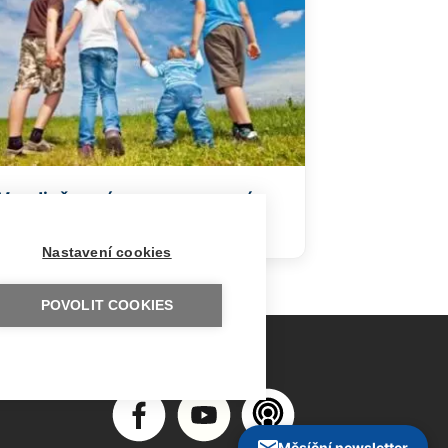
V rodině není pouze nemocné
dítě
Nastavení cookies
POVOLIT COOKIES
Měsíční newsletter