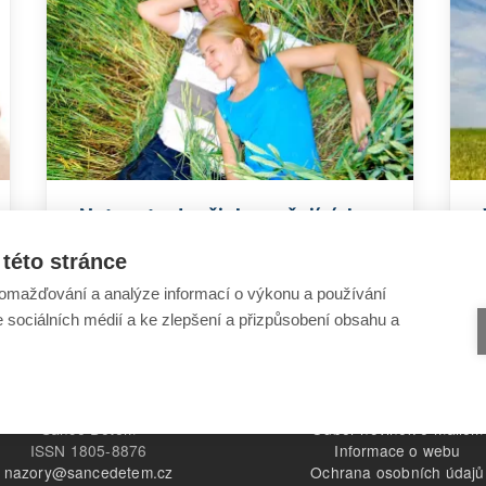
Nutnost odpočinku pečujících
osob
této stránce
omažďování a analýze informací o výkonu a používání
e sociálních médií a ke zlepšení a přizpůsobení obsahu a
Šance Dětem
Odběr novinek e-mailem
ISSN 1805-8876
Informace o webu
nazory@sancedetem.cz
Ochrana osobních údajů