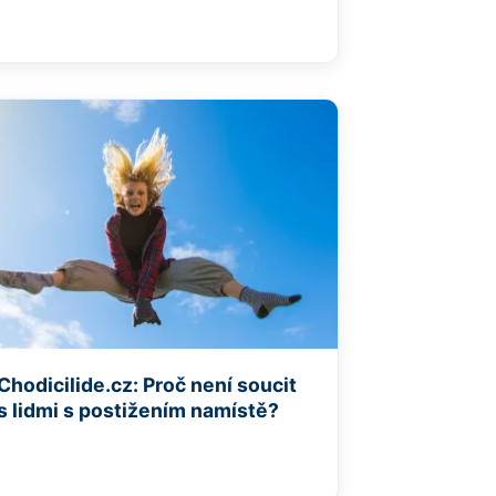
Chodicilide.cz: Proč není soucit
s lidmi s postižením namístě?