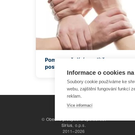
Pomoc pečujícím o dítě s
postižením
Informace o cookies na 
Soubory cookie používáme ke shr
webu, zajištění fungování funkcí z
reklam.
Více informací
©
Obecně prospěšná společnost
Sirius
, o.p.s.
2011–2026