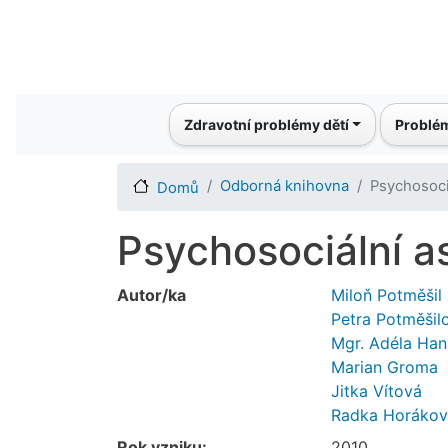
Main navigation
Zdravotní problémy dětí
Problém
Odborná knihovna
Psychosoci
Domů
Psychosociální a
Autor/ka
Miloň Potměšil
Petra Potměšil
Mgr. Adéla Han
Marian Groma
Jitka Vítová
Radka Horákov
Rok vzniku:
2010