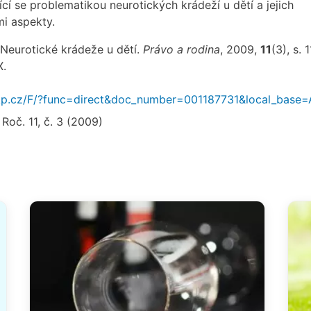
cí se problematikou neurotických krádeží u dětí a jejich
i aspekty.
Neurotické krádeže u dětí.
Právo a rodina
, 2009,
11
(3), s. 1
X.
nkp.cz/F/?func=direct&doc_number=001187731&local_base
 Roč. 11, č. 3 (2009)