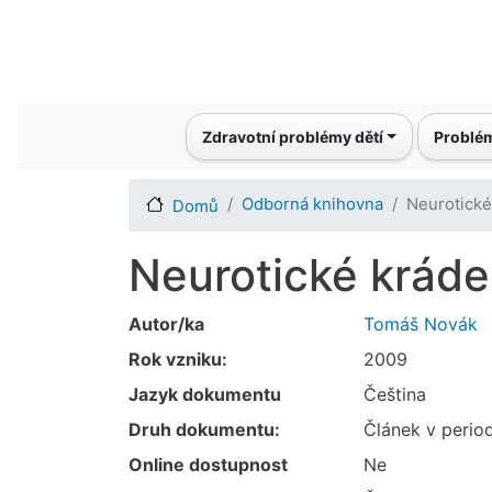
Main navigation
Zdravotní problémy dětí
Problém
Odborná knihovna
Neurotické
Domů
Neurotické kráde
Autor/ka
Tomáš Novák
Rok vzniku:
2009
Jazyk dokumentu
Čeština
Druh dokumentu:
Článek v perio
Online dostupnost
Ne