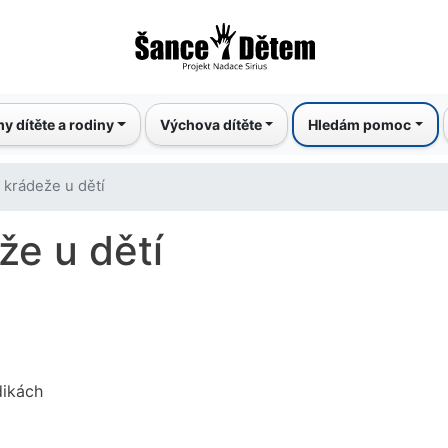
Přejít
k
hlavnímu
obsahu
y dítěte a rodiny
Výchova dítěte
Hledám pomoc
 krádeže u dětí
že u dětí
dikách