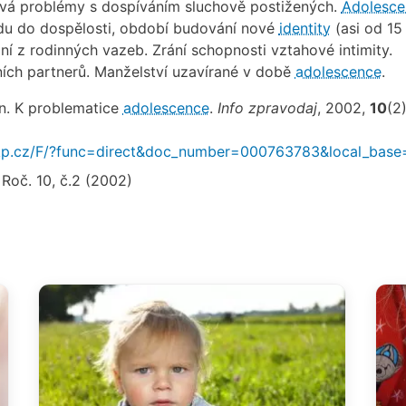
vá problémy s dospíváním sluchově postižených.
Adolesce
u do dospělosti, období budování nové
identity
(asi od 15
ní z rodinných vazeb. Zrání schopnosti vztahové intimity.
ních partnerů. Manželství uzavírané v době
adolescence
.
n. K problematice
adolescence
.
Info zpravodaj
, 2002,
10
(2)
.nkp.cz/F/?func=direct&doc_number=000763783&local_bas
 Roč. 10, č.2 (2002)