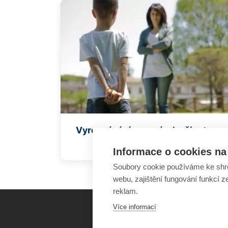
Vyrovnávání se s nároky života
Informace o cookies na 
Soubory cookie používáme ke shr
webu, zajištění fungování funkcí z
reklam.
Více informací