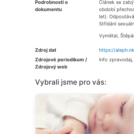
Podrobnosti o
Článek se zabý
dokumentu
období přechod
let). Odpoutává
Střídání sexuál
Vymětal, Štěpá
Zdroj dat
https://aleph
Zdrojové periodikum /
Info zpravodaj,
Zdrojový web
Vybrali jsme pro vás: