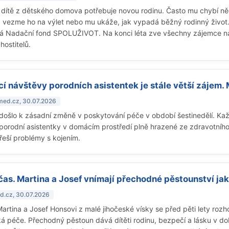
dítě z dětského domova potřebuje novou rodinu. Často mu chybí něc
, vezme ho na výlet nebo mu ukáže, jak vypadá běžný rodinný život. P
á Nadační fond SPOLUŽIVOT. Na konci léta zve všechny zájemce na i
hostitelů.
í návštěvy porodních asistentek je stále větší zájem. 
nmed.cz, 30.07.2026
došlo k zásadní změně v poskytování péče v období šestinedělí. Ka
porodní asistentky v domácím prostředí plně hrazené ze zdravotního 
 řeší problémy s kojením.
čas. Martina a Josef vnímají přechodné pěstounství jak
ed.cz, 30.07.2026
artina a Josef Honsovi z malé jihočeské vísky se před pěti lety rozh
á péče. Přechodný pěstoun dává dítěti rodinu, bezpečí a lásku v době