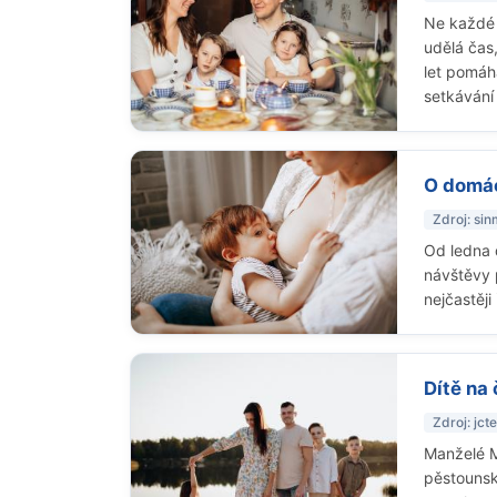
Ne každé 
udělá čas
let pomáh
setkávání 
O domác
Zdroj: si
Od ledna 
návštěvy 
nejčastěji
Dítě na 
Zdroj: jct
Manželé M
pěstounsk