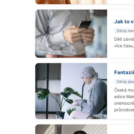
Jak to v
Zdroj: no
Děti závis
více času
Fantazií
Zdroj: plu
Česká mul
edice Mal
onemocněn
průvodcem