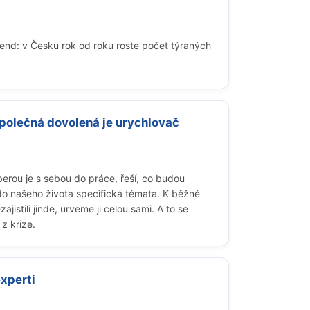
trend: v Česku rok od roku roste počet týraných
společná dovolená je urychlovač
berou je s sebou do práce, řeší, co budou
 do našeho života specifická témata. K běžné
stili jinde, urveme ji celou sami. A to se
z krize.
experti