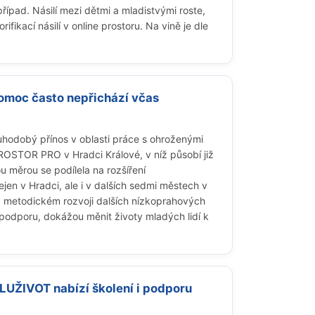
ípad. Násilí mezi dětmi a mladistvými roste,
rifikací násilí v online prostoru. Na vině je dle
Pomoc často nepřichází včas
hodobý přínos v oblasti práce s ohroženými
ROSTOR PRO v Hradci Králové, v níž působí již
 měrou se podílela na rozšíření
jen v Hradci, ale i v dalších sedmi městech v
na metodickém rozvoji dalších nízkoprahových
podporu, dokážou měnit životy mladých lidí k
LUŽIVOT nabízí školení i podporu