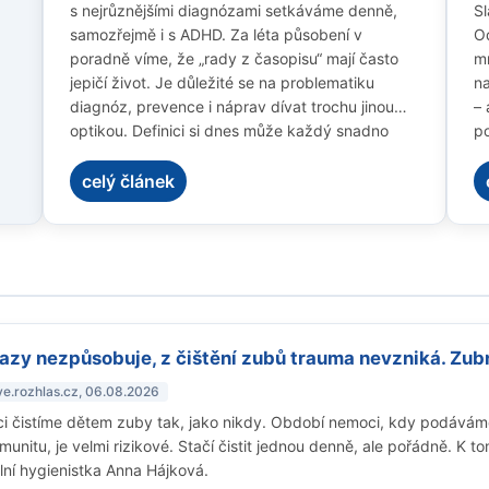
s nejrůznějšími diagnózami setkáváme denně,
Sl
samozřejmě i s ADHD. Za léta působení v
O
poradně víme, že „rady z časopisu“ mají často
mn
jepičí život. Je důležité se na problematiku
na
diagnóz, prevence i náprav dívat trochu jinou
– 
optikou. Definici si dnes může každý snadno
po
vyhledat, ale hned v úvodu je důležité
př
připomenout, že diagnostika je velmi individuální
dě
celý článek
a vychází pouze z popisu symptomů. Zejména u
ni
lehčích forem často záleží na „dojmu“, který dítě
při krátkém vyšetření zanechá, a ten může být
ovlivněn mnoha faktory.
kazy nezpůsobuje, z čištění zubů trauma nevzniká. Zubn
ve.rozhlas.cz, 06.08.2026
ci čistíme dětem zuby tak, jako nikdy. Období nemoci, kdy podáváme
munitu, je velmi rizikové. Stačí čistit jednou denně, ale pořádně. K
lní hygienistka Anna Hájková.