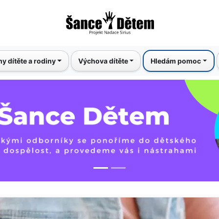
Přejít
k
hlavnímu
obsahu
y dítěte a rodiny
Výchova dítěte
Hledám pomoc