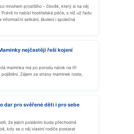
o mnohem prostšího – člověk, který si na něj
rávě to nabízí hostitelská péče, s níž už řadu
nformační setkání, školení i společná
Maminky nejčastěji řeší kojení
ždá maminka má po porodu nárok na tři
pojištění. Zájem ze strany maminek roste,
o dar pro svěřené děti i pro sebe
odli, že jejich posláním bude přechodná
, kdy se o něj vlastní rodiče postarat