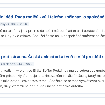
idí děti. Řada rodičů kvůli telefonu přichází o společn
vinky.cz, 06.08.2026
lé na telefonu jsou pro rodiče noční můrou. Platí to ale i obráceně – i d
, než by bylo zdrávo. Bohužel často na úkor společně stráveného ča
 proti strachu. Česká animátorka tvoří seriál pro děti 
s.rozhlas.cz, 04.08.2026
timediální výtvarnice Eliška Soffer Podzimek má za sebou spoluprác
ého prince. Nyní pracuje na animovaném seriálu Plešouni, který m
ími a detabuizovat toto téma. „Snažíme se nemoc vysvětlovat skrze 
, díky kterému se děti budou méně bát,“ říká autorka.