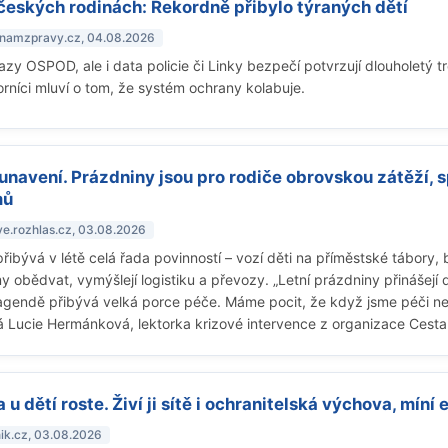
 českých rodinách: Rekordně přibylo týraných dětí
znamzpravy.cz, 04.08.2026
azy OSPOD, ale i data policie či Linky bezpečí potvrzují dlouholetý 
orníci mluví o tom, že systém ochrany kolabuje.
unavení. Prázdniny jsou pro rodiče obrovskou zátěží, 
mů
ve.rozhlas.cz, 03.08.2026
ibývá v létě celá řada povinností – vozí děti na příměstské tábory, 
 obědvat, vymýšlejí logistiku a převozy. „Letní prázdniny přinášejí
gendě přibývá velká porce péče. Máme pocit, že když jsme péči nezaji
ká Lucie Hermánková, lektorka krizové intervence z organizace Cesta 
a u dětí roste. Živí ji sítě i ochranitelská výchova, míní 
nik.cz, 03.08.2026