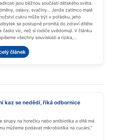
adkosti jsou běžnou součástí dětského světa.
dměny, oslavy, svačiny… Jenže zatímco malé
ožství cukru může být v pořádku, jeho
dbytek se postupně promítá do zdraví dítěte
a často víc, než si rodiče uvědomují. V článku
píšeme všechny souvislosti a rizika,
ineseme i rady pro rodiče, jak ke sladkostem v
tském jídelníčku přistupovat a komunikovat o
celý článek
ch s dětmi.
í kaz se nedědí, říká odbornice
 sirupy na horečku nebo antibiotika a dítě má
 tomu můžeme podávat mikrobiotika na cucání,“