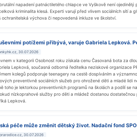
rutální napadení patnáctiletého chlapce ve Vyškově není ojedinělý př
elková kriminalita klesá. Experti varují před vlivem sociálních sítí a glo
liš ochranitelská výchova či nepovedená inkluze ve školství.
duševními potížemi přibývá, varuje Gabriela Lepková. 
lonkyhk.cz, 30.07.2026
vnem v kategorii Osobnost roku získala cenu Časovaná bota za dlou
briela Lepková, současná odborná ředitelka neziskové organizace P
 týmem kolegů podporuje teenagery na cestě dospíváním a významnou
vých preventivně sociálních služeb pro ohrožené děti a mladé lidi ne
omě toho je lektorkou preventivních programů na školách a podílí se 
Pokud nízkoprahové služby pro děti a mládež dostanou dostatečnou 
 říká Lepková.
lská péče může změnit dětský život. Nadační fond SPO
oprarodice.cz, 30.07.2026