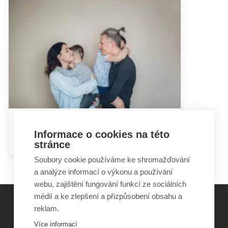
Úspěšnost programu podpory
Informace o cookies na této
rodičovských dovedností
stránce
Soubory cookie používáme ke shromažďování
a analýze informací o výkonu a používání
webu, zajištění fungování funkcí ze sociálních
médií a ke zlepšení a přizpůsobení obsahu a
reklam.
©
Obecně prospěšná společnost Sirius
, o.p.s.
Více informací