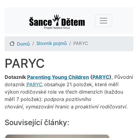
Přejít
Main navigation
k
hlavnímu
obsahu
Slovník pojmů
PARYC
Domů
PARYC
Dotazník
Parenting Young Children
(
PARYC
)
, Původní
dotazník
PARYC
obsahuje 21 položek, které měří
výkon rodičovské role ve třech dimenzích (každou
měří 7 položek):
podpora pozitivního
chování
,
vymezování hranic
a
proaktivní rodičovství
.
Související články: