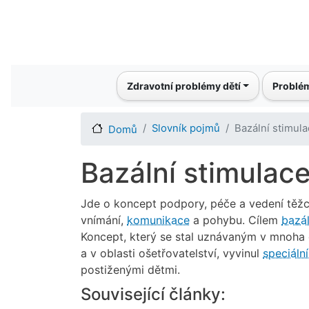
Main navigation
Zdravotní problémy dětí
Problém
Slovník pojmů
Bazální stimul
Domů
Bazální stimulac
Jde o koncept podpory, péče a vedení těžc
vnímání,
komunikace
a pohybu. Cílem
bazál
Koncept, který se stal uznávaným v mnoha 
a v oblasti ošetřovatelství, vyvinul
speciáln
postiženými dětmi.
Související články: