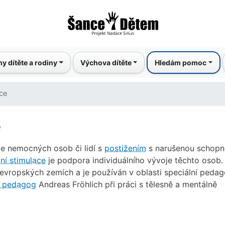
Přejít
k
hlavnímu
obsahu
y dítěte a rodiny
Výchova dítěte
Hledám pomoc
ace
e
e nemocných osob či lidí s
postižením
s narušenou schopn
ní stimulace
je podpora individuálního vývoje těchto osob.
evropských zemích a je používán v oblasti speciální peda
í pedagog
Andreas Fröhlich při práci s tělesně a mentálně