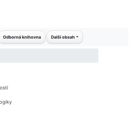
Odborná knihovna
Další obsah
ostí
gogiky