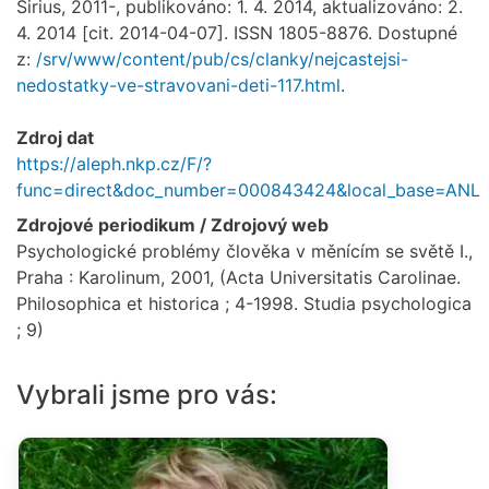
Sirius, 2011-, publikováno: 1. 4. 2014, aktualizováno: 2.
4. 2014 [cit. 2014-04-07]. ISSN 1805-8876. Dostupné
z:
/srv/www/content/pub/cs/clanky/nejcastejsi-
nedostatky-ve-stravovani-deti-117.html
.
Zdroj dat
https://aleph.nkp.cz/F/?
func=direct&doc_number=000843424&local_base=ANL
Zdrojové periodikum / Zdrojový web
Psychologické problémy člověka v měnícím se světě I.,
Praha : Karolinum, 2001, (Acta Universitatis Carolinae.
Philosophica et historica ; 4-1998. Studia psychologica
; 9)
Vybrali jsme pro vás: