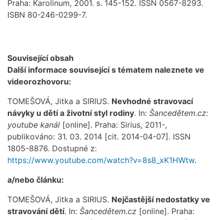
Praha: Karolinum, 2001. s. 145-152. ISSN 0567-8293.
ISBN 80-246-0299-7.
Související obsah
Další informace související s tématem naleznete ve
videorozhovoru:
TOMEŠOVÁ, Jitka a SIRIUS.
Nevhodné stravovací
návyky u dětí a životní styl rodiny
. In:
Šancedětem.cz:
youtube kanál
[online]. Praha: Sirius, 2011-,
publikováno: 31. 03. 2014 [cit. 2014-04-07]. ISSN
1805-8876. Dostupné z:
https://www.youtube.com/watch?v=8s8_xK1HWtw
.
a/nebo článku:
TOMEŠOVÁ, Jitka a SIRIUS.
Nejčastější nedostatky ve
stravování dětí
. In:
Šancedětem.cz
[online]. Praha: