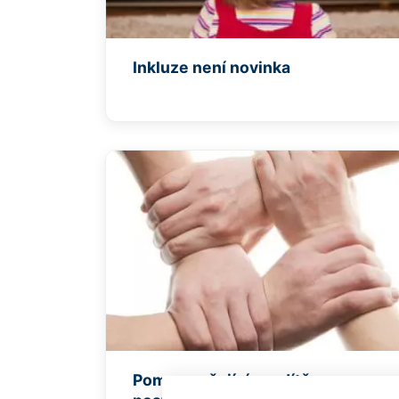
Inkluze není novinka
Pomoc pečujícím o dítě s