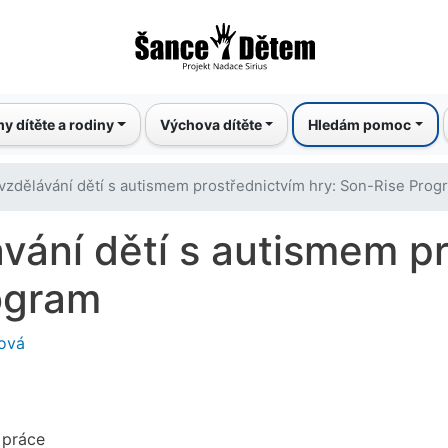
Přejít
k
hlavnímu
obsahu
y dítěte a rodiny
Výchova dítěte
Hledám pomoc
vzdělávání dětí s autismem prostřednictvím hry: Son-Rise Prog
vání dětí s autismem p
ogram
ková
 práce