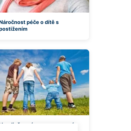
Náročnost péče o dítě s
postižením
V rodině není pouze nemocné