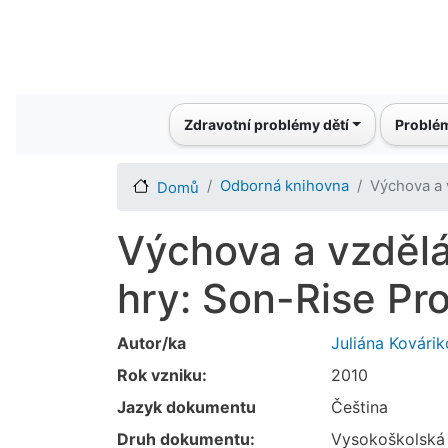
Main navigation
Zdravotní problémy dětí
Problém
Odborná knihovna
Výchova a 
Domů
Výchova a vzdělá
hry: Son-Rise Pr
Autor/ka
Juliána Kovári
Rok vzniku:
2010
Jazyk dokumentu
Čeština
Druh dokumentu:
Vysokoškolská