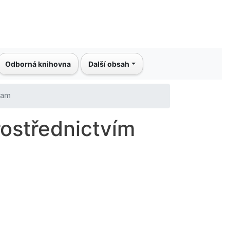
Odborná knihovna
Další obsah
ram
rostřednictvím