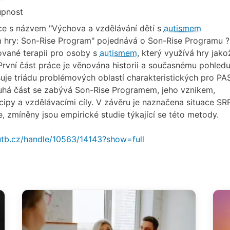
upnost
ce s názvem "Výchova a vzdělávání dětí s
autismem
m hry: Son-Rise Program" pojednává o Son-Rise Programu ?
ované terapii pro osoby s
autismem
, který využívá hry jako
První část práce je věnována historii a současnému pohled
suje triádu problémových oblastí charakteristických pro PA
Druhá část se zabývá Son-Rise Programem, jeho vznikem,
cipy a vzdělávacími cíly. V závěru je naznačena situace SR
, zmíněny jsou empirické studie týkající se této metody.
k.utb.cz/handle/10563/14143?show=full