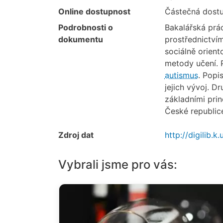
Online dostupnost
Částečná dost
Podrobnosti o
Bakalářská prá
dokumentu
prostřednictví
sociálně orient
metody učení. 
autismus
. Popi
jejich vývoj. 
základními prin
České republice
Zdroj dat
http://digilib.
Vybrali jsme pro vás: