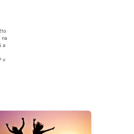
žto
u na
S a
P v