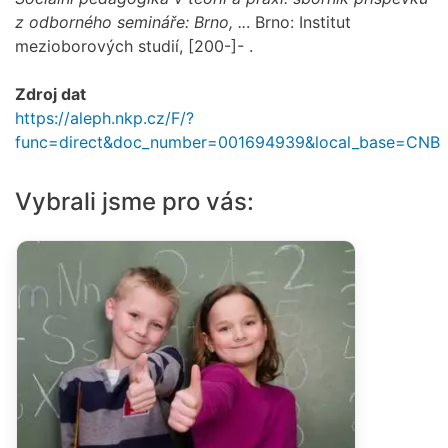
z odborného semináře: Brno, ..
. Brno: Institut
mezioborových studií, [200-]- .
Zdroj dat
https://aleph.nkp.cz/F/?
func=direct&doc_number=001694939&local_base=CNB
Vybrali jsme pro vás: