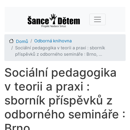
Přejít
Main navigation
k
hlavnímu
obsahu
Odborná knihovna
Domů
Sociální pedagogika v teorii a praxi : sborník
příspěvků z odborného semináře : Brno, ...
Sociální pedagogika
v teorii a praxi :
sborník příspěvků z
odborného semináře :
Brno, ...