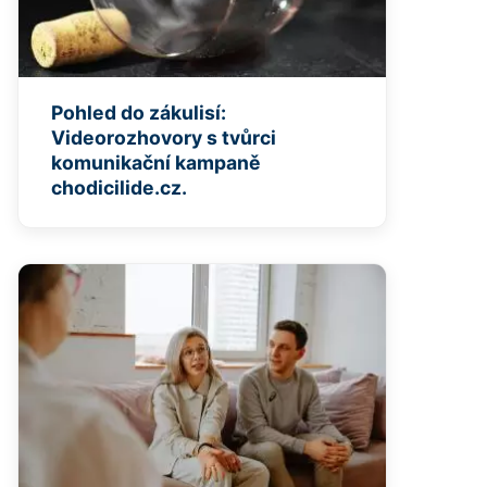
Pohled do zákulisí:
Videorozhovory s tvůrci
komunikační kampaně
chodicilide.cz.