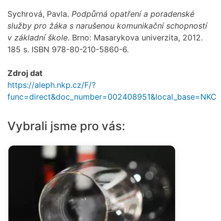
Sychrová, Pavla.
Podpůrná opatření a poradenské
služby pro žáka s narušenou komunikační schopností
v základní škole
. Brno: Masarykova univerzita, 2012.
185 s. ISBN 978-80-210-5860-6.
Zdroj dat
https://aleph.nkp.cz/F/?
func=direct&doc_number=002408951&local_base=NKC
Vybrali jsme pro vás: