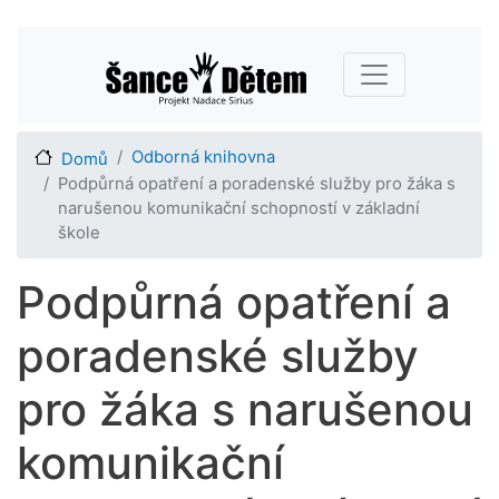
Přejít
Main navigation
k
hlavnímu
obsahu
Odborná knihovna
Domů
Podpůrná opatření a poradenské služby pro žáka s
narušenou komunikační schopností v základní
škole
Podpůrná opatření a
poradenské služby
pro žáka s narušenou
komunikační